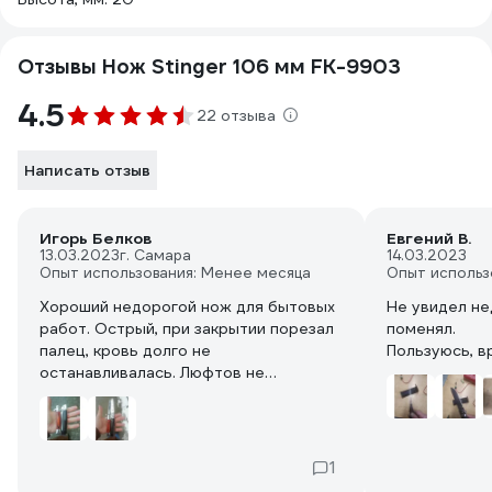
Отзывы Нож Stinger 106 мм FK-9903
4.5
22 отзыва
Написать отзыв
Игорь Белков
Евгений В.
13.03.2023
г. Самара
14.03.2023
Опыт использования: Менее месяца
Опыт использ
Хороший недорогой нож для бытовых
Не увидел не
работ. Острый, при закрытии порезал
поменял.
палец, кровь долго не
Пользуюсь, в
останавливалась. Люфтов не
обнаружил, надежный фиксатор
лезвия. Цвет рукоятки несколько
отличается от той что на фото в
магазине. Не критично, на функционал
1
не влияет.