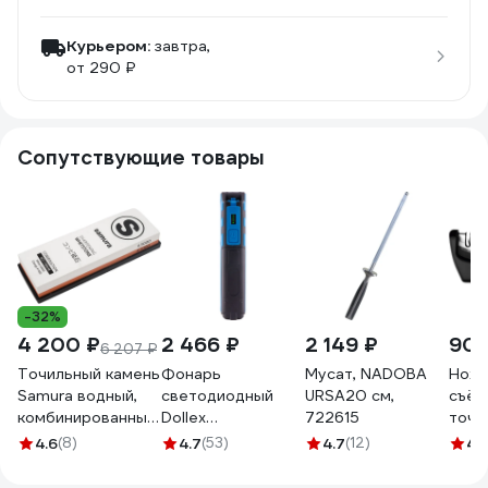
Курьером:
завтра,
от 290 ₽
Сопутствующие товары
-32%
4 200 ₽
2 466 ₽
2 149 ₽
902
6 207 ₽
Точильный камень
Фонарь
Мусат, NADOBA
Ноже
Samura водный,
светодиодный
URSA20 см,
съём
комбинированный
Dollex
722615
точи
1000/3000 SCS-
аккумуляторный,
поло
4.6
(8)
4.7
(53)
4.7
(12)
4.
1300/M-K
магнит, крючок
FIS-19