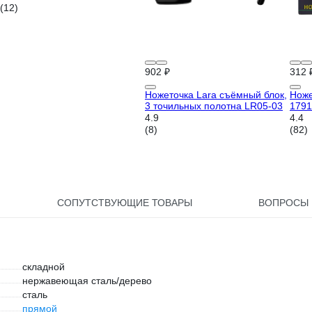
(12)
902 ₽
312 
Ножеточка Lara съёмный блок,
Ноже
3 точильных полотна LR05-03
1791
4.9
4.4
(8)
(82)
СОПУТСТВУЮЩИЕ ТОВАРЫ
ВОПРОСЫ
складной
нержавеющая сталь/дерево
сталь
прямой