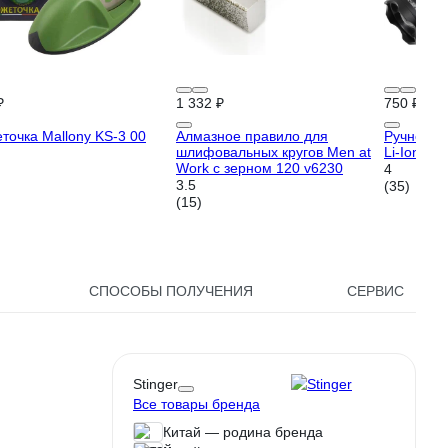
₽
1 332 ₽
750 ₽
точка Mallony KS-3 00
Алмазное правило для
Ручной ф
шлифовальных кругов Men at
Li-Ion GH
Work с зерном 120 v6230
4
3.5
(35)
(15)
СПОСОБЫ ПОЛУЧЕНИЯ
СЕРВИС
Stinger
Все товары бренда
Китай — родина бренда