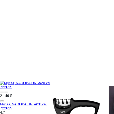
2 149 ₽
Мусат, NADOBA URSA20 см,
722615
4.7