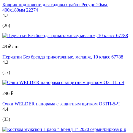
Коврик под колени для садовых работ Ресурс 20мм,
400х180мм 22274
4.7
(26)
49 ₽
/шт
Перчатки Без бренда трикотажные, меланж, 10 класс 67788
4.2
(17)
296 ₽
Очки WELDER панорама с защитным щитком ОЗТП-5-Ч
4.4
(33)