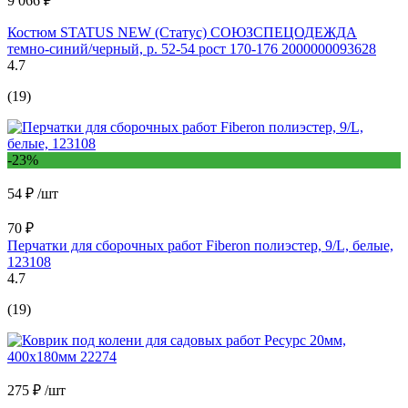
9 066 ₽
Костюм STATUS NEW (Статус) СОЮЗСПЕЦОДЕЖДА
темно-синий/черный, р. 52-54 рост 170-176 2000000093628
4.7
(19)
-23%
54 ₽
/шт
70 ₽
Перчатки для сборочных работ Fiberon полиэстер, 9/L, белые,
123108
4.7
(19)
275 ₽
/шт