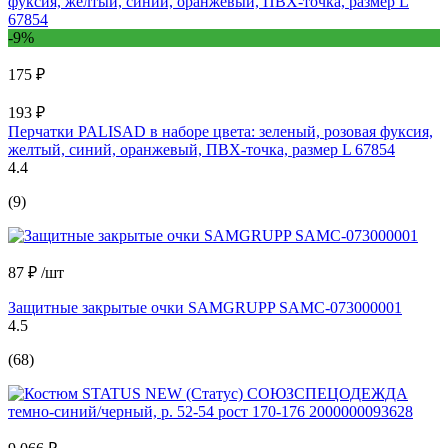
-9%
175 ₽
193 ₽
Перчатки PALISAD в наборе цвета: зеленый, розовая фуксия,
желтый, синий, оранжевый, ПВХ-точка, размер L 67854
4.4
(9)
87 ₽
/шт
Защитные закрытые очки SAMGRUPP SAMC-073000001
4.5
(68)