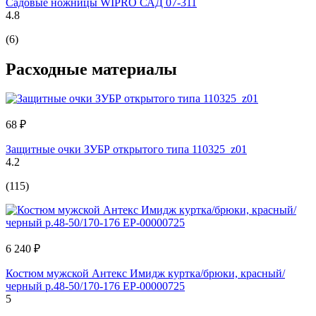
Cадовые ножницы WIPRO САД 07-311
4.8
(6)
Расходные материалы
68 ₽
Защитные очки ЗУБР открытого типа 110325_z01
4.2
(115)
6 240 ₽
Костюм мужской Антекс Имидж куртка/брюки, красный/
черный р.48-50/170-176 ЕР-00000725
5