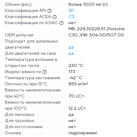
Объем (вес)
более 1000 мл (г)
Классификация API
SP
Классификация ACEA
C3
Классификация по ILSAC
нет
MB: 229.31/229.51 ,Porsche:
OEM допуски
C30 ,VW: 504 00/507 00
Подходит для дизельных
двигателей
да
Для двигателей на газе
да
Температура вспышки в
открытом тигле
230 °С
Индекс вязкости
173
Температура застывания
-42 °С
Плотность при 15°С
855 кг/м³
Вязкость кинематическая
при 40°С
70 сСт
Вязкость кинематическая
при 100°С
12.2 сСт
Для легковых
да
Для грузовых
нет
Для мототехники
нет
Основа
гидрокрекинг