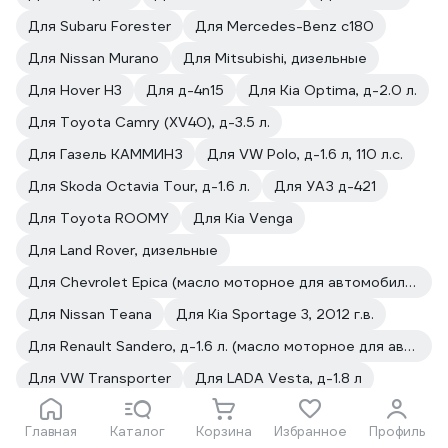
Для Subaru Forester
Для Mercedes-Benz с180
Для Nissan Murano
Для Mitsubishi, дизельные
Для Hover H3
Для д-4n15
Для Kia Optima, д-2.0 л.
Для Toyota Camry (XV40), д-3.5 л.
Для Газель КАММИНЗ
Для VW Polo, д-1.6 л, 110 л.с.
Для Skoda Octavia Tour, д-1.6 л.
Для УАЗ д-421
Для Toyota ROOMY
Для Kia Venga
Для Land Rover, дизельные
Для Chevrolet Epica (масло моторное для автомобилей)
Для Nissan Teana
Для Kia Sportage 3, 2012 г.в.
Для Renault Sandero, д-1.6 л. (масло моторное для автомобилей)
Для VW Transporter
Для LADA Vesta, д-1.8 л
Для Honda N-WGN
Для Niva 2131
Главная
Каталог
Корзина
Избранное
Профиль
Для Toyota Corolla, (E150)