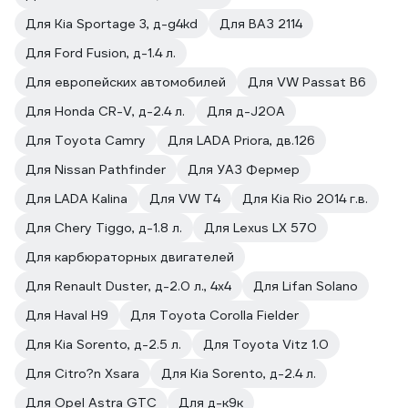
Для Kia Sportage 3, д-g4kd
Для ВАЗ 2114
Для Ford Fusion, д-1.4 л.
Для европейских автомобилей
Для VW Passat B6
Для Honda CR-V, д-2.4 л.
Для д-J20A
Для Toyota Camry
Для LADA Priora, дв.126
Для Nissan Pathfinder
Для УАЗ Фермер
Для LADA Kalina
Для VW T4
Для Kia Rio 2014 г.в.
Для Chery Tiggo, д-1.8 л.
Для Lexus LX 570
Для карбюраторных двигателей
Для Renault Duster, д-2.0 л., 4х4
Для Lifan Solano
Для Haval Н9
Для Toyota Corolla Fielder
Для Kia Sorento, д-2.5 л.
Для Toyota Vitz 1.0
Для Citro?n Xsara
Для Kia Sorento, д-2.4 л.
Для Opel Astra GTC
Для д-к9к