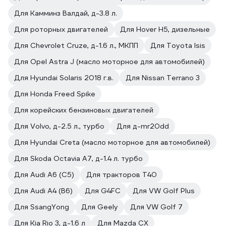
Для Камминз Валдай, д-3.8 л.
Для роторных двигателей
Для Hover H5, дизельные
Для Chevrolet Cruze, д-1.6 л., МКПП
Для Toyota Isis
Для Opel Astra J (масло моторное для автомобилей)
Для Hyundai Solaris 2018 г.в.
Для Nissan Terrano 3
Для Honda Freed Spike
Для корейских бензиновых двигателей
Для Volvo, д-2.5 л., турбо
Для д-mr20dd
Для Hyundai Creta (масло моторное для автомобилей)
Для Skoda Octavia A7, д-1.4 л. турбо
Для Audi A6 (C5)
Для тракторов Т40
Для Audi A4 (B6)
Для G4FC
Для VW Golf Plus
Для SsangYong
Для Geely
Для VW Golf 7
Для Kia Rio 3, д-1.6 л
Для Mazda CX