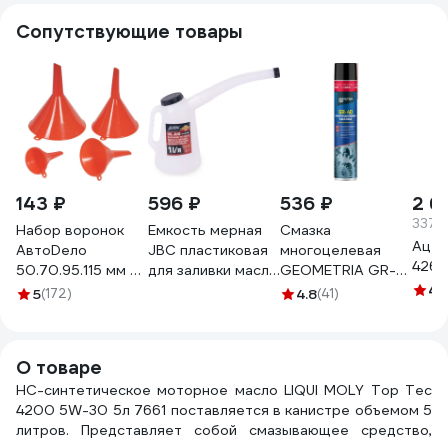
Сопутствующие товары
143 ₽
596 ₽
536 ₽
2 6
337.2
Набор воронок
Емкость мерная
Смазка
Ацет
АвтоDело
JBC пластиковая
многоцелевая
4261
50.70.95.115 мм 4
для заливки масла
GEOMETRIA GR-
шт. 42104 15165
1л JBC-
40, 1000 мл /
4.
5
(172)
4.8
(41)
887C001(67366)
6002
О товаре
НС-синтетическое моторное масло LIQUI MOLY Top Tec
4200 5W-30 5л 7661 поставляется в канистре объемом 5
литров. Представляет собой смазывающее средство,