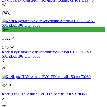
Дихлорэтан клей для пластмассы Connector 40 г DIX-40
4.2
(243)
-5%
1 622 ₽
1 707 ₽
Клей в бутылочке с наконечником-иглой UHU PLAST
SPEZIAL 30г шт. 45880
3
(2)
403 ₽
Клей для ПВХ Анлес PVC FIX белый 150 мл 70060
5
(3)