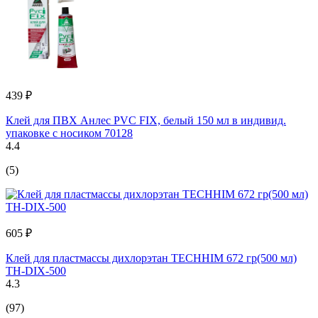
439 ₽
Клей для ПВХ Анлес PVC FIX, белый 150 мл в индивид.
упаковке с носиком 70128
4.4
(5)
605 ₽
Клей для пластмассы дихлорэтан TECHHIM 672 гр(500 мл)
TH-DIX-500
4.3
(97)