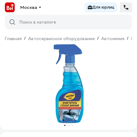
Москва
Для юрлиц
Поиск в каталоге
Главная
/
Автосервисное оборудование
/
Автохимия
/
Оч