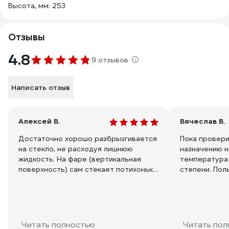
Высота, мм: 253
Отзывы
4.8
9 отзывов
Написать отзыв
Алексей В.
Вячеслав В.
Достаточно хорошо разбрызгивается
Пока провери
на стекло, не расходуя лишнюю
назначению н
жидкость. На фаре (вертикальная
температура 
поверхность) сам стекает потихоньку.
степени. Пол
Отлично закрывается (запирается)
продуктами о
носик (поворачиваясь на 90 градусов)
производител
и не протекает (лежал всю дорогу
горизонтально в кармане двери).
Читать полностью
Читать пол