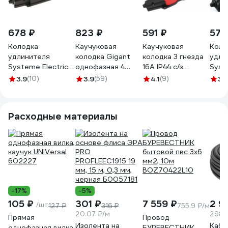
678 ₽
823 ₽
591 ₽
579
Колодка
Каучуковая
Каучуковая
Коло
удлинителя
колодка Gigant
колодка 3 гнезда
удли
Systeme Electric
однофазная 4
16А IP44 с/з
Syst
3-м MultiSet 16А
гнезда RBG-2
красная Gigant
2-м 
3.9
(10)
3.9
(59)
4.1
(9)
3.
250В IP44 с
RBG-4
250В
заземл. каучук
зазе
черн. SE
кауч
Расходные материалы
MST4103BK
MST
-17%
-5%
105 ₽
301 ₽
7 559 ₽
2 9
/шт
127 ₽
316 ₽
755.9 ₽/м
20.07 ₽/м
298.
Прямая
Провод
Изолента на
Кабе
однофазная вилка,
БУРЕВЕСТНИК