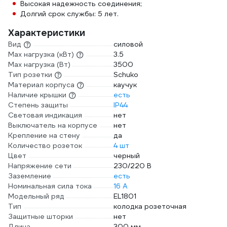
Высокая надежность соединения;
Долгий срок службы: 5 лет.
Характеристики
Вид
силовой
Max нагрузка (кВт)
3.5
Max нагрузка (Вт)
3500
Тип розетки
Schuko
Материал корпуса
каучук
Наличие крышки
есть
Степень защиты
IP44
Световая индикация
нет
Выключатель на корпусе
нет
Крепление на стену
да
Количество розеток
4 шт
Цвет
черный
Напряжение сети
230/220 В
Заземление
есть
Номинальная сила тока
16 А
Модельный ряд
EL1801
Тип
колодка розеточная
Защитные шторки
нет
Длина
300 мм