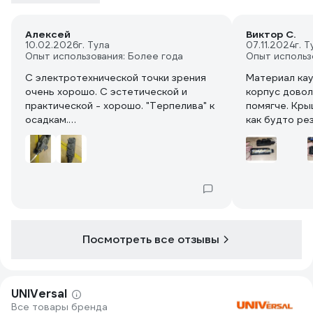
Алексей
Виктор С.
10.02.2026
г. Тула
07.11.2024
г. Т
Опыт использования: Более года
Опыт использ
С электротехнической точки зрения
Материал кау
очень хорошо. С эстетической и
корпус довол
практической - хорошо. "Терпелива" к
помягче. Кры
осадкам.
как будто ре
Очень хорошо подойдет для
вставляется 
применения в теплое время и в
можно подге
теплых помещениях. На морозе
влагозащиту 
коленеет, становится "хрупкой".
доволен, по 
Общее впечатление хорошее, своих
денег стоит. Рекомендую к
применению но с ограничениями (или
доработками).
Посмотреть все отзывы
UNIVersal
Все товары бренда