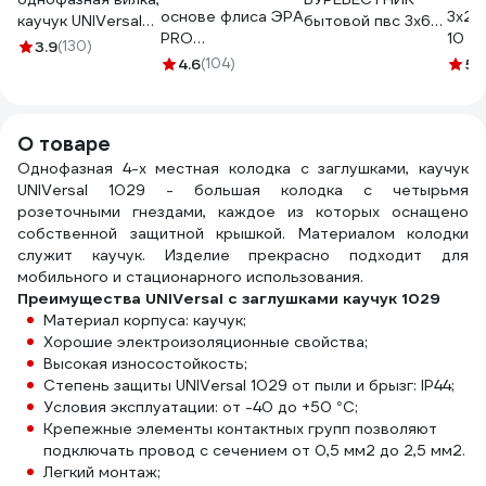
основе флиса ЭРА
3x2.
каучук UNIVersal
бытовой пвс 3x6
PRO
10 м
602227
мм2, 10м
3.9
(130)
PROFLEEC1915 19
КГ 3
4.6
(104)
BOZ70422L10
5
(1
мм, 15 м, 0,3 мм,
черная Б0057181
О товаре
Однофазная 4-х местная колодка с заглушками, каучук
UNIVersal 1029 - большая колодка с четырьмя
розеточными гнездами, каждое из которых оснащено
собственной защитной крышкой. Материалом колодки
служит каучук. Изделие прекрасно подходит для
мобильного и стационарного использования.
Преимущества UNIVersal с заглушками каучук 1029
Материал корпуса: каучук;
Хорошие электроизоляционные свойства;
Высокая износостойкость;
Степень защиты UNIVersal 1029 от пыли и брызг: IP44;
Условия эксплуатации: от -40 до +50 °С;
Крепежные элементы контактных групп позволяют
подключать провод с сечением от 0,5 мм2 до 2,5 мм2.
Легкий монтаж;