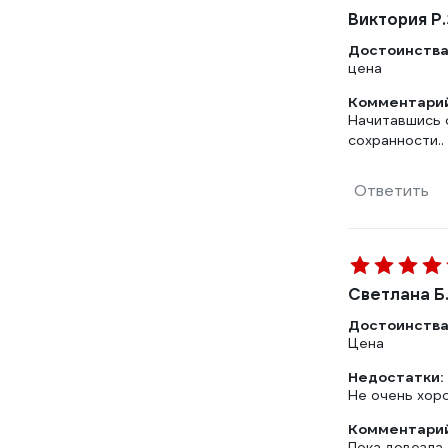
Виктория Р.
Достоинства
цена
Комментарий
Начитавшись о
сохранности..
Ответить
Светлана Б
Достоинства
Цена
Недостатки:
Не очень хор
Комментарий
Пока довезла 