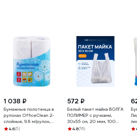
1 038 ₽
572 ₽
6
Бумажные полотенца в
Белый пакет майка ВОЛГА
Бу
рулонах OfficeClean 2-
ПОЛИМЕР с ручками,
Ли
слойные, 9.6 м/рулон,
30х55 см, 20 мкм, 100
ли
белые 249813
штук Т3102
4.6
(5)
4.8
(16)