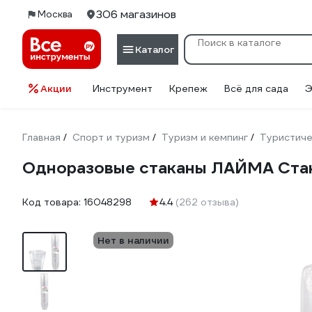
306 магазинов
Москва
Каталог
Акции
Инструмент
Крепеж
Всё для сада
Э
Главная
Спорт и туризм
Туризм и кемпинг
Туристиче
/
/
/
Одноразовые стаканы ЛАЙМА Стан
Код товара:
16048298
4.4
(262 отзыва)
Нет в наличии