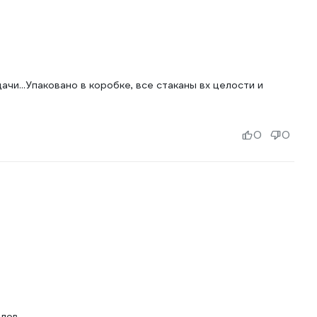
чи...Упаковано в коробке, все стаканы вх целости и
0
0
флов