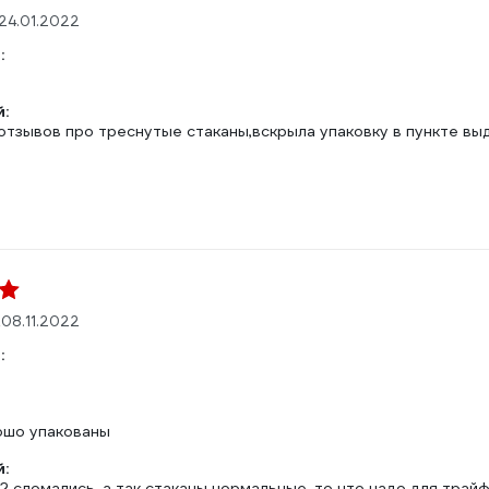
24.01.2022
:
:
тзывов про треснутые стаканы,вскрыла упаковку в пункте выда
.
08.11.2022
:
ошо упакованы
:
2 сломались, а так стаканы нормальные, то что надо для трай