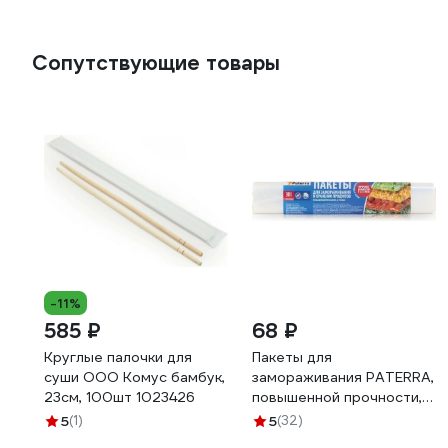
Сопутствующие товары
-11%
585 ₽
68 ₽
Круглые палочки для
Пакеты для
суши ООО Комус бамбук,
замораживания PATERRA,
23см, 100шт 1023426
повышенной прочности,
25 х 32 см, 30 шт в
5
(1)
5
(32)
упаковке, 14 мкм 109-171