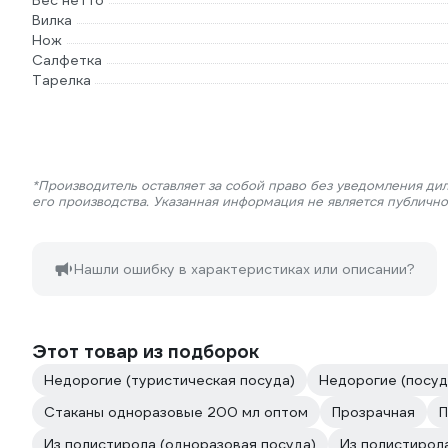
Вес нетто
Вилка
Нож
Салфетка
Тарелка
*Производитель оставляет за собой право без уведомления ди
его производства. Указанная информация не является публичн
Нашли ошибку в характеристиках или описании?
Этот товар из подборок
Недорогие (туристическая посуда)
Недорогие (посуд
Стаканы одноразовые 200 мл оптом
Прозрачная
П
Из полистирола (одноразовая посуда)
Из полистирол