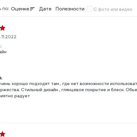
 по:
Оценке
Дате
Полезности
С фото или видео
.11.2022
:
айн
:
очень хорошо подходят там , где нет возможности использова
ржества. Стильный дизайн , глянцевое покрытие и блеск. Обье
риятно радует