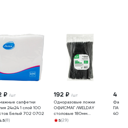
2 ₽
192 ₽
4 80
/шт
/шт
мажные салфетки
Одноразовые ложки
Фасово
лия 24x24 1 слой 100
ОФИСМАГ /WELDAY
ПАК ТО
стов Белый 702 0702
столовые 180мм
40 мкм
КОМПЛЕКТ 50шт,
4.5
(8)
5
(29)
ЭТАЛОН, пластиковые,