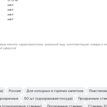
0.15 кг
нет
нет
нет
нет
лера менять характеристики, внешний вид, комплектацию товара и м
ой офертой
а)
Россия
Для холодных и горячих напитков
Пластиков
розрачные
50 шт (одноразовая посуда)
Прозрачные ста
а (одноразовые стаканы)
Прозрачные стаканы
Стаканы 2