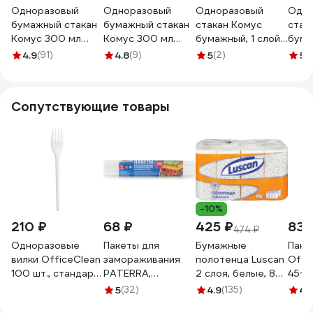
Одноразовый
Одноразовый
Одноразовый
Одно
бумажный стакан
бумажный стакан
стакан Комус
стак
Комус 300 мл
Комус 300 мл
бумажный, 1 слой,
бума
черный/белый 50
коричневый 50
d-90 мм, 350 мл,
350 
4.9
(91)
4.8
(9)
5
(2)
5
(1
штук в упаковке
штук в упаковке
крафт, 50 шт.
волна
Надписи 1553727
Стандарт 998184
1624929
1788
Сопутствующие товары
-10%
210 ₽
68 ₽
425 ₽
837
474 ₽
Одноразовые
Пакеты для
Бумажные
Паке
вилки OfficeClean
замораживания
полотенца Luscan
Offi
100 шт., стандарт,
PATERRA,
2 слоя, белые, 8
45+3
белые, 16.5 см
повышенной
рулонов по 12
мкм 
5
(32)
4.9
(135)
4.
261873/И
прочности, 25 х 32
метров 1178130