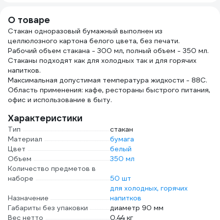
см, 30 шт в
упаковке, 14 мкм
О товаре
109-171
Стакан одноразовый бумажный выполнен из
целлюлозного картона белого цвета, без печати.
Рабочий объем стакана - 300 мл, полный объем - 350 мл.
Стаканы подходят как для холодных так и для горячих
напитков.
Максимальная допустимая температура жидкости - 88C.
Область применения: кафе, рестораны быстрого питания,
офис и использование в быту.
Характеристики
Тип
стакан
Материал
бумага
Цвет
белый
Объем
350 мл
Количество предметов в
наборе
50 шт
для холодных, горячих
Назначение
напитков
Габариты без упаковки
диаметр 90 мм
Вес нетто
0.44 кг