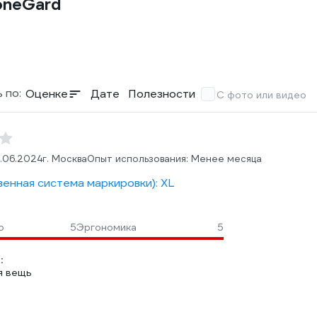
oneGard
 по:
Оценке
Дате
Полезности
С фото или видео
.06.2024
г. Москва
Опыт использования: Менее месяца
венная система маркировки): XL
о
5
Эргономика
5
:
я вещь