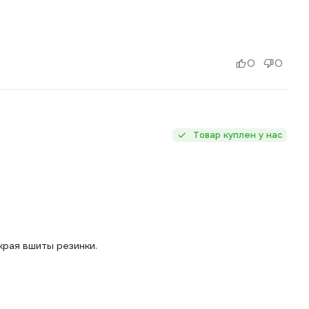
0
0
Товар куплен у нас
края вшиты резинки.