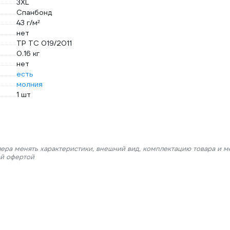
3XL
Спанбонд
43 г/м²
нет
ТР ТС 019/2011
0.16 кг
нет
есть
молния
1 шт
лера менять характеристики, внешний вид, комплектацию товара и м
ой офертой