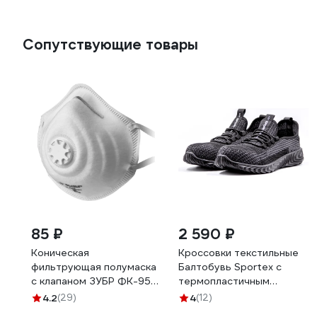
Сопутствующие товары
85 ₽
2 590 ₽
Коническая
Кроссовки текстильные
фильтрующая полумаска
Балтобувь Sportex c
с клапаном ЗУБР ФК-95
термопластичным
FFP2 11163-2_z01
подноском, 43 3233-43
4.2
(29)
4
(12)