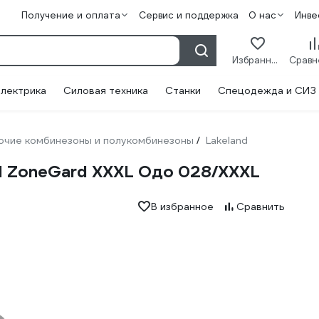
Получение и оплата
Сервис и поддержка
О нас
Инве
Избранное
лектрика
Силовая техника
Станки
Спецодежда и СИЗ
очие комбинезоны и полукомбинезоны
Lakeland
/
d ZoneGard ХХXL Одо 028/ХХXL
В избранное
Сравнить