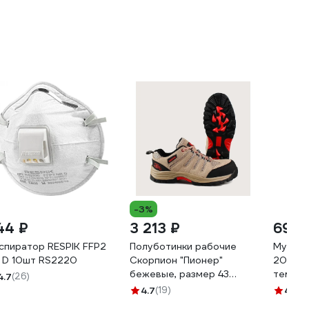
-3%
44 ₽
3 213 ₽
69 ₽
спиратор RESPIK FFP2
Полуботинки рабочие
Мужски
 D 10шт RS2220
Скорпион "Пионер"
200, р
бежевые, размер 43
темно-
4.7
(26)
2200
10013
4.7
(19)
4.9
(1