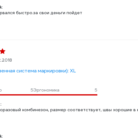
:
рвался быстро.за свои деньги пойдет
2.2018
венная система маркировки): XL
о
5
Эргономика
5
:
оразовый комбинезон, размер соответствует, швы хорошие в 
: