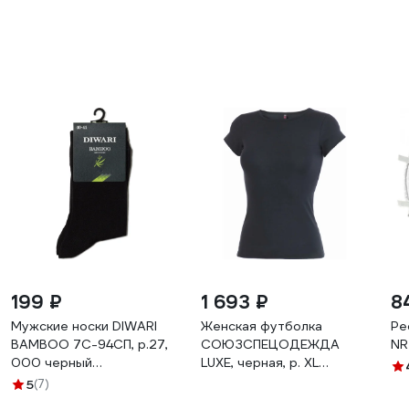
199 ₽
1 693 ₽
8
Мужские носки DIWARI
Женская футболка
Ре
BAMBOO 7С-94СП, р.27,
СОЮЗСПЕЦОДЕЖДА
NR
000 черный
LUXE, черная, р. XL
1001330110030012000
2000000046266
5
(7)