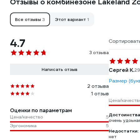
Отзывы о комбинезоне Lakeland Z
Все отзывы
3
Этот вариант
1
4.7
Сортировать
3 отзыва
Написать отзыв
Сергей К.
29
Размер (бук
2 отзыва
1 отзыв
Цена/качеств
Оценки по параметрам
Достоинства
Цена/качество
5
очень удоьна
Эргономика
5
Недостатки:
нет