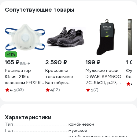
Сопутствующие товары
-11%
165 ₽
2 590 ₽
199 ₽
1 0
186 ₽
Респиратор
Кроссовки
Мужские носки
Футб
Юлия-219 с
текстильные
DIWARI BAMBOO
белая
клапаном FFP2 RD
Балтобувь
7С-94СП, р.27,
4
(1
Респираторный
Sportex c
000 черный
4.5
(43)
4
(12)
5
(7)
комплекс 20478
термопластичным
1001330110030012000
подноском, 43
3233-43
Характеристики
Тип
комбинезон
Пол
мужской
от общепроизводственных