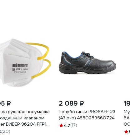
05 ₽
2 089 ₽
199 
льтрующая полумаска
Полуботинки PROSAFE 23
Мужски
воздушным клапаном
(43 р-р) 4650289560724
BAMBOO
ber БИБЕР 96204 FFP1
000 ч
4.7
(17)
в-205897
10013
4
(20)
5
(7)