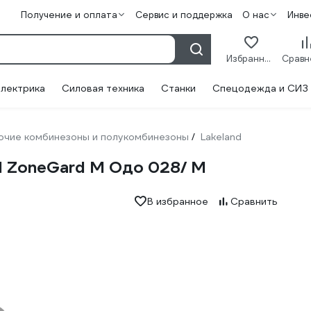
Получение и оплата
Сервис и поддержка
О нас
Инве
Избранное
лектрика
Силовая техника
Станки
Спецодежда и СИЗ
очие комбинезоны и полукомбинезоны
Lakeland
/
d ZoneGard М Одо 028/ М
В избранное
Сравнить