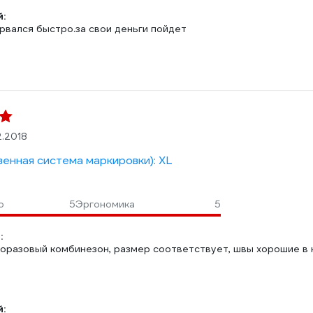
:
рвался быстро.за свои деньги пойдет
2.2018
венная система маркировки): XL
о
5
Эргономика
5
:
оразовый комбинезон, размер соответствует, швы хорошие в 
: