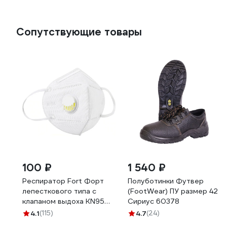
Сопутствующие товары
100 ₽
1 540 ₽
Респиратор Fort Форт
Полуботинки Футвер
лепесткового типа с
(FootWear) ПУ размер 42
клапаном выдоха KN95
Сириус 60378
FFP2 00501455929
4.1
(115)
4.7
(24)