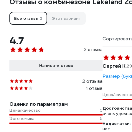
Отзывы о комбинезоне Lakeland Z
Все отзывы
3
Этот вариант
4.7
Сортировать
3 отзыва
Написать отзыв
Сергей К.
29
Размер (бук
2 отзыва
1 отзыв
Цена/качеств
Оценки по параметрам
Достоинства
Цена/качество
5
очень удоьна
Эргономика
5
Недостатки:
нет