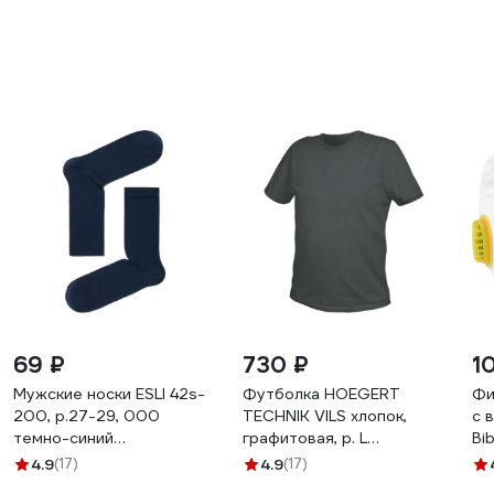
69 ₽
730 ₽
1
Мужские носки ESLI 42s-
Футболка HOEGERT
Фи
200, р.27-29, 000
TECHNIK VILS хлопок,
с 
темно-синий
графитовая, р. L
Bi
1001331520040480000
HT5K410-L
то
4.9
(17)
4.9
(17)