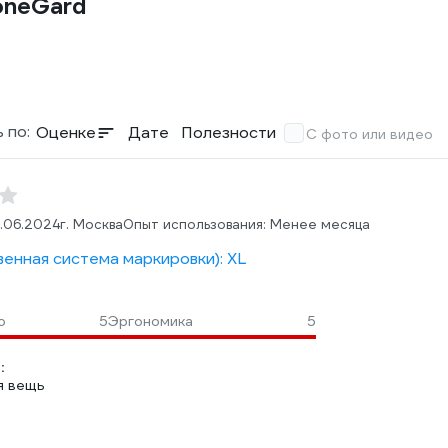
oneGard
 по:
Оценке
Дате
Полезности
С фото или видео
.06.2024
г. Москва
Опыт использования: Менее месяца
венная система маркировки): XL
о
5
Эргономика
5
:
я вещь