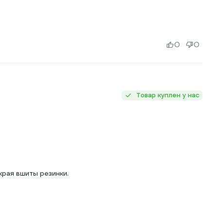
0
0
Товар куплен у нас
края вшиты резинки.