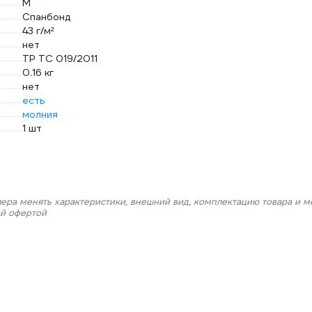
M
Спанбонд
43 г/м²
нет
ТР ТС 019/2011
0.16 кг
нет
есть
молния
1 шт
лера менять характеристики, внешний вид, комплектацию товара и м
ой офертой