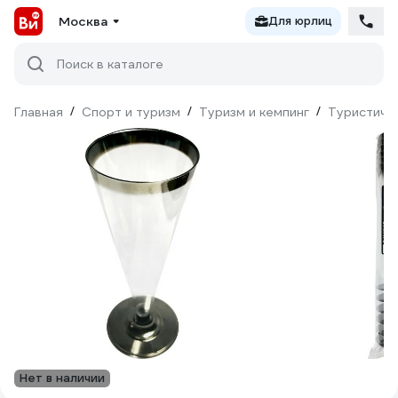
Москва
Для юрлиц
Поиск в каталоге
Главная
/
Спорт и туризм
/
Туризм и кемпинг
/
Туристиче
Нет в наличии