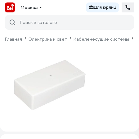
Москва
Для юрлиц
Поиск в каталоге
Главная
/
Электрика и свет
/
Кабеленесущие системы
/
М