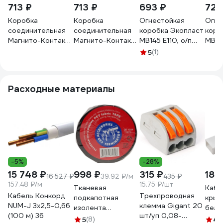
713 ₽
713 ₽
693 ₽
725
Коробка
Коробка
Огнестойкая
Огне
соединительная
соединительная
коробка Экопласт
коро
Магнито-Контакт
Магнито-Контакт
MB145 E110, о/п
MB145
КС-701 ЭСТЕТ
КС-701 ЭСТЕТ
145х75х40, с
145х
5
(1)
(коричневый) 00-
(черный) 00-
гладкими
глад
00011102
00011103
стенками, IP41, 6P,
стенк
оранжевый
белы
Расходные материалы
46003HF
-5%
-28%
15 748 ₽
998 ₽
315 ₽
183
16 527 ₽
39.92 ₽/м
435 ₽
157.48 ₽/м
15.75 ₽/шт
Тканевая
Кабе
Кабель Конкорд
Трехпроводная
подкапотная
крыш
NUM-J 3х2,5-0,66
клемма Gigant 20
изолента
белы
(100 м) 36
шт/уп 0,08-
Terminator Izt
7900
5
(8)
4.