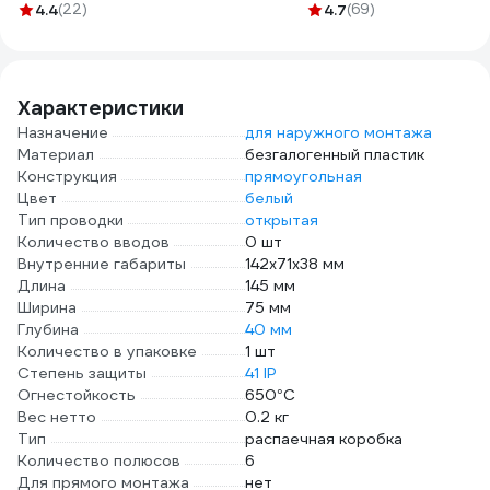
2,5(4)мм² GCT-
4.4
(22)
1925 fabric, 19мм х
4.7
(69)
222-413-20
25м, толщина
0,25мм 2000832
Характеристики
Назначение
для наружного монтажа
Материал
безгалогенный пластик
Конструкция
прямоугольная
Цвет
белый
Тип проводки
открытая
Количество вводов
0 шт
Внутренние габариты
142х71х38 мм
Длина
145 мм
Ширина
75 мм
Глубина
40 мм
Количество в упаковке
1 шт
Степень защиты
41 IP
Огнестойкость
650°C
Вес нетто
0.2 кг
Тип
распаечная коробка
Количество полюсов
6
Для прямого монтажа
нет