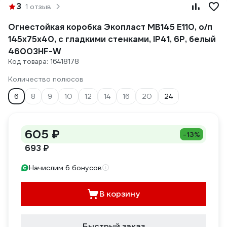
3
1 отзыв
Огнестойкая коробка Экопласт MB145 E110, о/п
145х75х40, с гладкими стенками, IP41, 6P, белый
46003HF-W
Код товара: 16418178
Количество полюсов
6
8
9
10
12
14
16
20
24
605 ₽
-13%
693 ₽
Начислим 6 бонусов
В корзину
Быстрый заказ