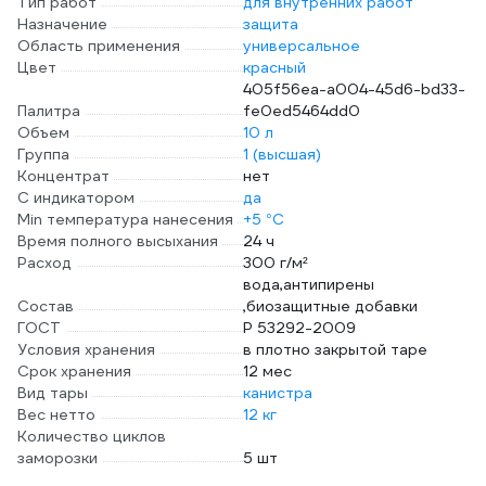
Тип работ
для внутренних работ
Назначение
защита
Область применения
универсальное
Цвет
красный
405f56ea-a004-45d6-bd33-
Палитра
fe0ed5464dd0
Объем
10 л
Группа
1 (высшая)
Концентрат
нет
С индикатором
да
Min температура нанесения
+5 °С
Время полного высыхания
24 ч
Расход
300 г/м²
вода,антипирены
Состав
,биозащитные добавки
ГОСТ
Р 53292-2009
Условия хранения
в плотно закрытой таре
Срок хранения
12 мес
Вид тары
канистра
Вес нетто
12 кг
Количество циклов
заморозки
5 шт