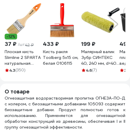
-12%
37 ₽
433 ₽
199 ₽
495
/шт
42 ₽
Плоская кисть
Кисть ракля
Малярный валик
Маля
Slimline 2 SPARTA
Toolberg 5х15 см,
Зубр СИНТЕКС
плас
натуральная
белая 0106115
40, 240 мм, d=40
ведро
щетина,
мм, ворс 18 мм,
STAY
4.3
(350)
4.6
(7)
3.
деревянная ручка
ручка d=6 мм,
824305
03515-24_z01
О товаре
Огнезащитная водорастворимая пропитка ОГНЕЗА-ПО-Д
с колером, с биозащитными добавками 105093 содержит
биозащитные добавки. Продукт полностью готов к
использованию. Применяется для огнезащитной
обработки конструкций из древесины, обеспечивая I и II
группу огнезащитной эффективности.