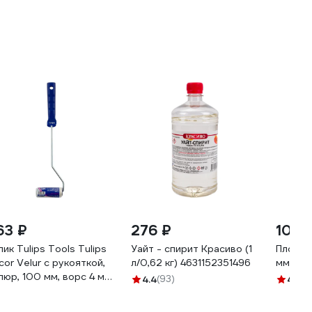
63 ₽
276 ₽
100 
лик Tulips Tools Tulips
Уайт - спирит Красиво (1
Плоска
cor Velur с рукояткой,
л/0,62 кг) 4631152351496
мм 107
люр, 100 мм, ворс 4 мм
4.4
(93)
4.7
(3
10-059