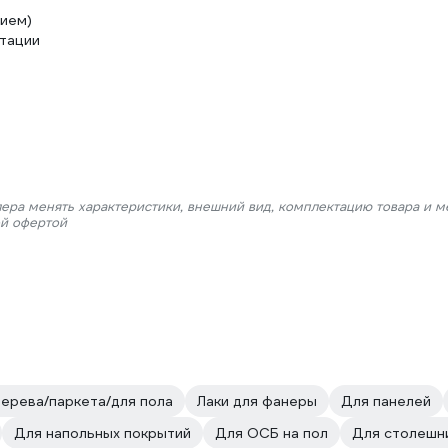
нием)
атации
лера менять характеристики, внешний вид, комплектацию товара и м
ой офертой
ерева/паркета/для пола
Лаки для фанеры
Для панелей
Для напольных покрытий
Для ОСБ на пол
Для столешн