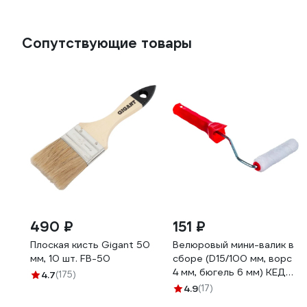
Сопутствующие товары
490 ₽
151 ₽
Плоская кисть Gigant 50
Велюровый мини-валик в
мм, 10 шт. FB-50
сборе (D15/100 мм, ворс
4 мм, бюгель 6 мм) КЕДР
4.7
(175)
043-1510 25948
4.9
(17)