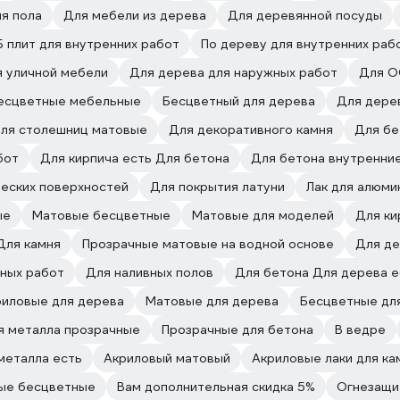
я пола
Для мебели из дерева
Для деревянной посуды
 плит для внутренних работ
По дереву для внутренних раб
 уличной мебели
Для дерева для наружных работ
Для О
есцветные мебельные
Бесцветный для дерева
Для дере
ля столешниц матовые
Для декоративного камня
Для бе
бот
Для кирпича есть Для бетона
Для бетона внутренни
еских поверхностей
Для покрытия латуни
Лак для алюми
ые
Матовые бесцветные
Матовые для моделей
Для ки
Для камня
Прозрачные матовые на водной основе
Для де
жных работ
Для наливных полов
Для бетона Для дерева е
риловые для дерева
Матовые для дерева
Бесцветные для
я металла прозрачные
Прозрачные для бетона
В ведре
металла есть
Акриловый матовый
Акриловые лаки для ка
ые бесцветные
Вам дополнительная скидка 5%
Огнезащи