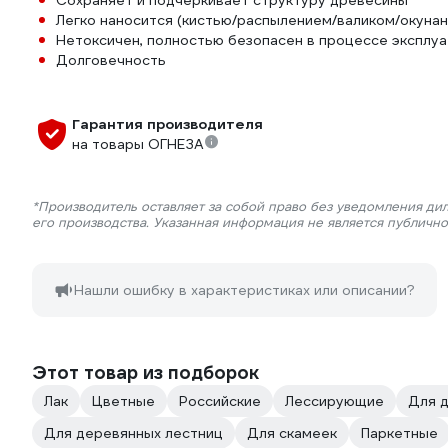
Сохраняет и подчеркивает структуру древесины
Легко наносится (кистью/распылением/валиком/окуна
Нетоксичен, полностью безопасен в процессе эксплу
Долговечность
Гарантия производителя
на товары ОГНЕЗА
*Производитель оставляет за собой право без уведомления ди
его производства. Указанная информация не является публичн
Нашли ошибку в характеристиках или описании?
Этот товар из подборок
Лак
Цветные
Российские
Лессирующие
Для д
Для деревянных лестниц
Для скамеек
Паркетные