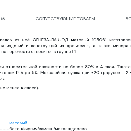
Ы
15
СОПУТСТВУЮЩИЕ ТОВАРЫ
В
риалов из неё ОГНЕЗА-ЛАК-ОД матовый 105061 изготовле
ня изделий и конструкций из древесины, а также минерал
по горючести относится к группе Г1.
ри относительной влажности не более 80% в 4 слоя. Тщате
телем Р-4 до 5%. Межслойная сушка при +20 градусов - 2 ч
ок.
 не менее 4 слоев).
матовый
бетон/кирпич/камень/металл/дерево