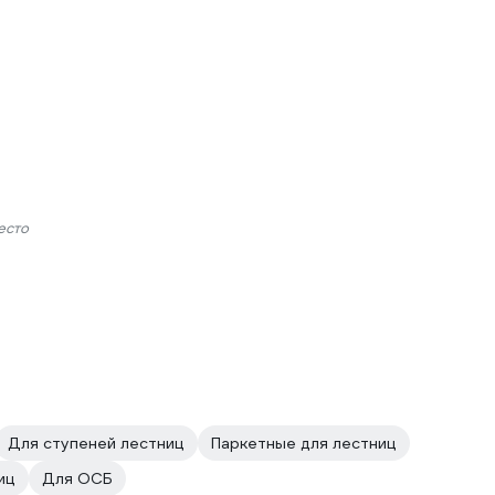
есто
Для ступеней лестниц
Паркетные для лестниц
иц
Для ОСБ