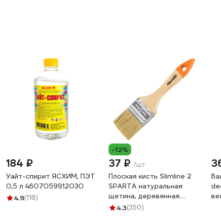
-12%
184 ₽
37 ₽
3
/шт
Уайт-спирит ЯСХИМ, ПЭТ
Плоская кисть Slimline 2
Ва
0,5 л 4607059912030
SPARTA натуральная
de
щетина, деревянная
ве
4.9
(118)
ручка 824305
NP
4.3
(350)