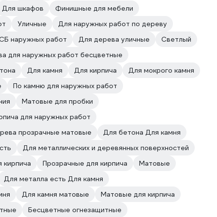
Для шкафов
Финишные для мебели
от
Уличные
Для наружных работ по дереву
СБ наружных работ
Для дерева уличные
Светлый
ва для наружных работ бесцветные
тона
Для камня
Для кирпича
Для мокрого камня
е
По камню для наружных работ
ния
Матовые для пробки
рпича для наружных работ
рева прозрачные матовые
Для бетона Для камня
сть
Для металлических и деревянных поверхностей
 кирпича
Прозрачные для кирпича
Матовые
Для металла есть Для камня
мня
Для камня матовые
Матовые для кирпича
тные
Бесцветные огнезащитные