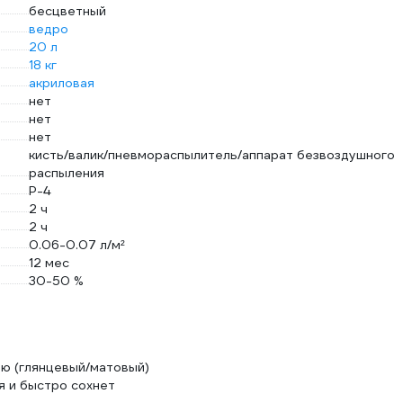
бесцветный
ведро
20 л
18 кг
акриловая
нет
нет
нет
кисть/валик/пневмораспылитель/аппарат безвоздушного
распыления
Р-4
2 ч
2 ч
0.06-0.07 л/м²
12 мес
30-50 %
ью (глянцевый/матовый)
 и быстро сохнет