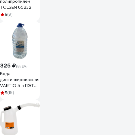
полипропилен
TOLSEN 65232
(9)
5
325 ₽
65 ₽/л
Вода
дистиллированная
VARTIO 5 л ПЭТ
НФ-00000203
(19)
5