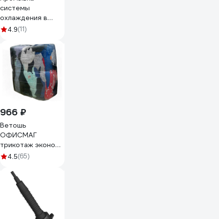
системы
охлаждения в
антифриз HYPER
(11)
4.9
FUEL баллон мет.
250мл HAFCS-
250ML
966 ₽
Ветошь
ОФИСМАГ
трикотаж эконом,
лоскуты 40x60 см
(65)
4.5
(±10 см) LAUT
плотность 180-
250 г/кв. м, 60
хлопок, 40
синтетика, 10 кг
608956