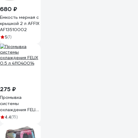
680 ₽
Емкость мерная с
крышкой 2 л AFFIX
AF13510002
(1)
5
275 ₽
Промывка
системы
охлаждения FELIX
0.5 л 411040014
(15)
4.4