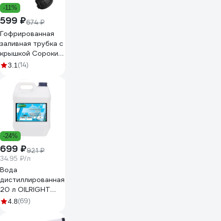
-11%
599 ₽
674 ₽
Гофрированная
заливная трубка с
крышкой Сорокин
11.658
(14)
3.1
-24%
699 ₽
921 ₽
34.95 ₽/л
Вода
дистиллированная
20 л OILRIGHT
5516
(69)
4.8