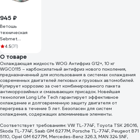
945 ₽
Ветошь
техническая
Sebmet
TD12000010, 10
(31)
4.5
кг
О товаре
Охлаждающая жидкость WOG Антифриз G12+, 10 кг
WGC0115 – карбоксилатный антифриз нового поколения,
предназначенный для использования в системах охлаждения
современных двигателей легковых и грузовых автомобилей.
Купирует коррозию за счет комбинированного пакета
антикоррозийных и смазывающих присадок. Новейшая
технология Long Life Tech гарантирует эффективное
охлаждение и долговременную защиту двигателя от
перегрева в течение 5 лет. Безопасен для систем
охлаждения, содержащих алюминиевые элементы.
Соответствует требованиям: VW TL-774F, Toyota TSK 26016,
Skoda TL-774F, Saab GM 6277M, Porsche TL-774F, Peugeot B71
5110, Opel GM 6277M, Mercedes-Benz 326.3, MAN 324 SNF,