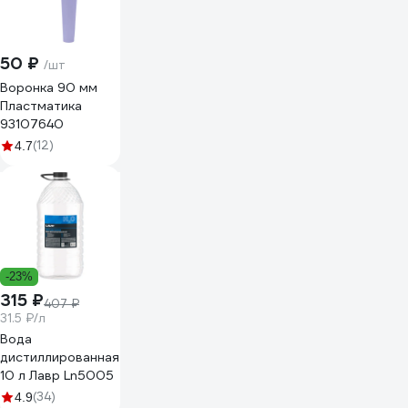
50 ₽
/шт
Воронка 90 мм
Пластматика
93107640
(12)
4.7
-23%
315 ₽
407 ₽
31.5 ₽/л
Вода
дистиллированная
10 л Лавр Ln5005
(34)
4.9