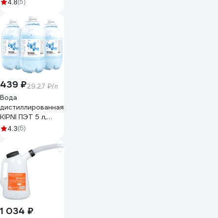
адаптером GROZ
(5)
4.8
GR41922 - FNL/9
439 ₽
29.27 ₽/л
Вода
дистиллированная
KIPNI ПЭТ 5 л,
набор 3 шт
(6)
4.3
4620219473035
1 034 ₽