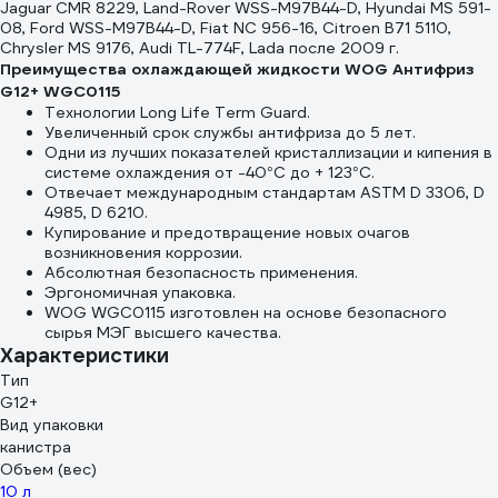
Jaguar CMR 8229, Land-Rover WSS-M97B44-D, Hyundai MS 591-
08, Ford WSS-M97B44-D, Fiat NC 956-16, Citroen B71 5110,
Chrysler MS 9176, Audi TL-774F, Lada после 2009 г.
Преимущества охлаждающей жидкости WOG Антифриз
G12+ WGC0115
Технологии Long Life Term Guard.
Увеличенный срок службы антифриза до 5 лет.
Одни из лучших показателей кристаллизации и кипения в
системе охлаждения от -40°С до + 123°С.
Отвечает международным стандартам ASTM D 3306, D
4985, D 6210.
Купирование и предотвращение новых очагов
возникновения коррозии.
Абсолютная безопасность применения.
Эргономичная упаковка.
WOG WGC0115 изготовлен на основе безопасного
сырья МЭГ высшего качества.
Характеристики
Тип
G12+
Вид упаковки
канистра
Объем (вес)
10 л