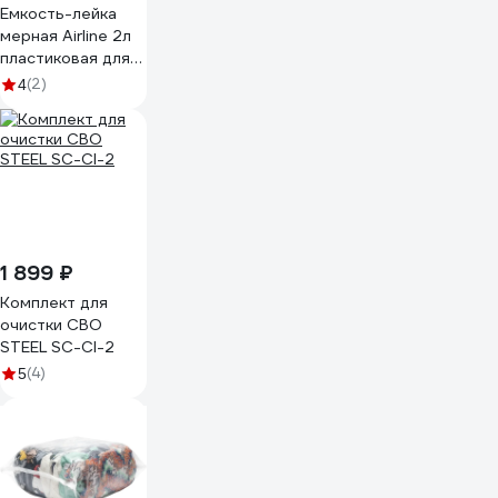
Емкость-лейка
мерная Airline 2л
пластиковая для
масла и тех. жидк.,
(2)
4
резьб. крышка
APFL002
1 899 ₽
Комплект для
очистки СВО
STEEL SC-Cl-2
(4)
5