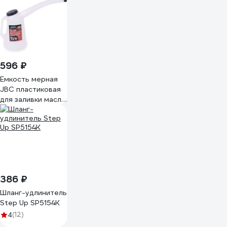
596 ₽
Емкость мерная
JBC пластиковая
для заливки масла
1л JBC-
887C001(67366)
386 ₽
Шланг-удлинитель
Step Up SP5154K
(12)
4