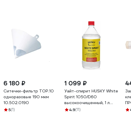
6 180 ₽
1 099 ₽
4
Ситечки-фильтр TOP.10
Уайт-спирит HUSKY White
За
одноразовые 190 мкм
Spirit 1050/D60
кл
10.502.0190
высокоочищенный, 1 л
ПР
32020
10
5
(1)
4.9
(11)
27