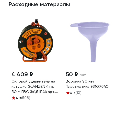
Расходные материалы
4 409 ₽
50 ₽
/шт
Силовой удлинитель на
Воронка 90 мм
катушке GLANZEN 4 гн.
Пластматика 93107640
50 м ПВС 3x1,5 IP44 арт.
4.7
(12)
EB-50-007 00012294
4.3
(598)