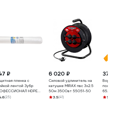
47 ₽
6 020 ₽
374 
щитная пленка с
Силовой удлинитель на
Воронк
ейкой лентой Зубр
катушке MIRAX пвс 3x2.5
полипр
ОФЕССИОНАЛ HDPE
50м 3500вт 55051-50
65232
мкм 2,7х20м 12250-
4.6
(25)
3.5
(41)
5
(9)
0-20