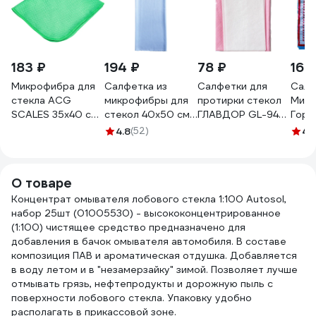
183 ₽
194 ₽
78 ₽
162
Микрофибра для
Салфетка из
Салфетки для
Салф
стекла ACG
микрофибры для
протирки стекол
Микр
SCALES 35x40 см
стекол 40х50 см
ГЛАВДОР GL-94-
Горни
1009369
Grass Magic Glass
008 3 шт. 50066
см, д
4.8
(52)
4.
IT-0308
зерка
в па
бума
О товаре
этик
Концентрат омывателя лобового стекла 1:100 Autosol,
набор 25шт (01005530) - высококонцентрированное
(1:100) чистящее средство предназначено для
добавления в бачок омывателя автомобиля. В составе
композиция ПАВ и ароматическая отдушка. Добавляется
в воду летом и в "незамерзайку" зимой. Позволяет лучше
отмывать грязь, нефтепродукты и дорожную пыль с
поверхности лобового стекла. Упаковку удобно
располагать в прикассовой зоне.