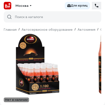
Москва
Для юрлиц
Поиск в каталоге
Главная
/
Автосервисное оборудование
/
Автохимия
/
Оч
Нет в наличии