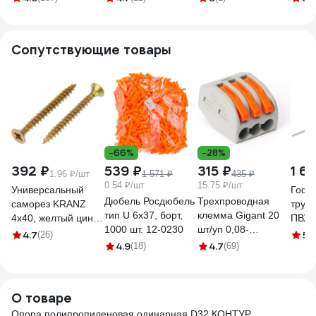
Сопутствующие товары
-66%
-28%
392 ₽
539 ₽
315 ₽
1 6
1.96 ₽/шт
1 571 ₽
435 ₽
0.54 ₽/шт
15.75 ₽/шт
Универсальный
Гофр
Дюбель Росдюбель
Трехпроводная
саморез KRANZ
труб
тип U 6x37, борт,
клемма Gigant 20
4x40, желтый цинк,
ПВХ 
1000 шт. 12-0230
шт/уп 0,08-
200 шт. KR-01-
сера
4.7
5
(26)
(7
2,5(4)мм² GCT-222-
4.9
4.7
3311-029
(18)
(69)
50м,
413-20
О товаре
Опора полипропиленовая одинарная D32 КОНТУР