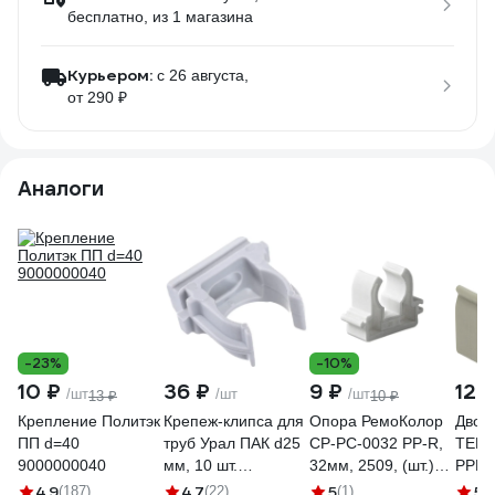
бесплатно
, из 1 магазина
Курьером:
c 26 августа,
от 290 ₽
Аналоги
-23%
-10%
10 ₽
36 ₽
9 ₽
12 
/шт
/шт
/шт
13 ₽
10 ₽
Крепление Политэк
Крепеж-клипса для
Опора РемоКолор
Двой
ПП d=40
труб Урал ПАК d25
CP-PC-0032 PP-R,
TEBO
9000000040
мм, 10 шт.
32мм, 2509, (шт.)
PPR 
АТ-50125-010
67-0-440
4.9
4.7
5
5
(187)
(22)
(1)
(1