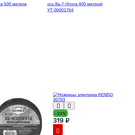
та 500 метров
огц-8а-7 (бухта 400 метров)
УТ-00001764
-23%
319 ₽