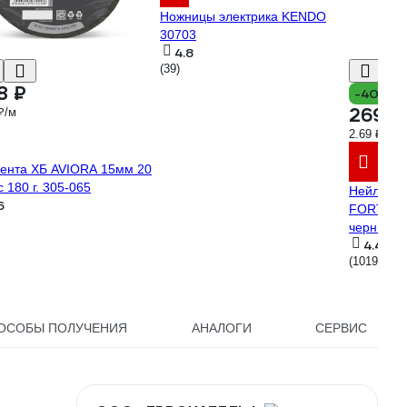
Ножницы электрика KENDO
30703
4.8
(39)
8 ₽
-40%
269 ₽
₽/м
2.69 ₽/шт
ента ХБ AVIORA 15мм 20
с 180 г. 305-065
Нейлонов
6
FORTISF
черный 1
4.4
(1019)
ОСОБЫ ПОЛУЧЕНИЯ
АНАЛОГИ
СЕРВИС