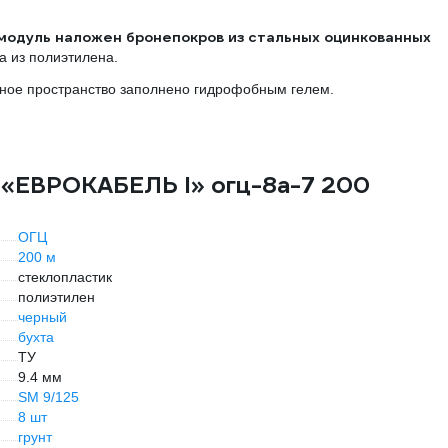
модуль наложен бронепокров из стальных оцинкованных
а из полиэтилена.
ное пространство заполнено гидрофобным гелем.
 «ЕВРОКАБЕЛЬ I» огц-8а-7 200
ОГЦ
200 м
стеклопластик
полиэтилен
черный
бухта
ТУ
9.4 мм
SM 9/125
8 шт
грунт