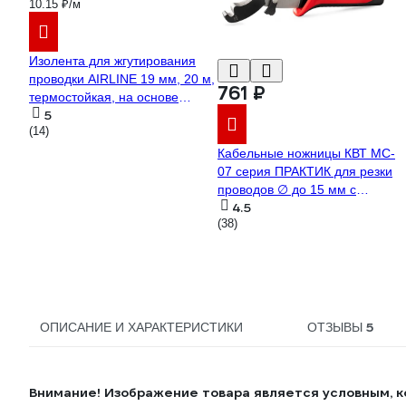
10.15 ₽/м
Изолента для жгутирования
проводки AIRLINE 19 мм, 20 м,
761 ₽
термостойкая, на основе
5
полиэстера ADPT003
(14)
Кабельные ножницы КВТ MC-
07 серия ПРАКТИК для резки
проводов ∅ до 15 мм с
4.5
функцией снятия изоляции
(38)
86619
5
ОПИСАНИЕ И ХАРАКТЕРИСТИКИ
ОТЗЫВЫ
Внимание! Изображение товара является условным, к