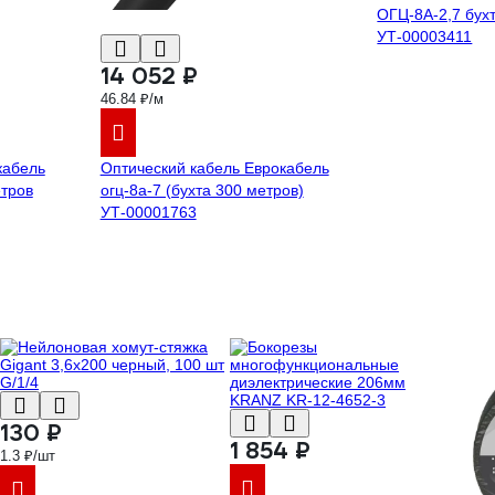
ОГЦ-8А-2,7 бух
УТ-00003411
14 052 ₽
46.84 ₽/м
кабель
Оптический кабель Еврокабель
етров
огц-8а-7 (бухта 300 метров)
УТ-00001763
130 ₽
1 854 ₽
1.3 ₽/шт