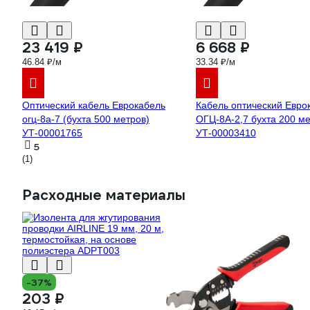
23 419 ₽
6 668 ₽
46.84 ₽/м
33.34 ₽/м
Оптический кабель Еврокабель
Кабель оптический Евро
огц-8а-7 (бухта 500 метров)
ОГЦ-8А-2,7 бухта 200 м
УТ-00001765
УТ-00003410
5
(1)
Расходные материалы
-37%
203 ₽