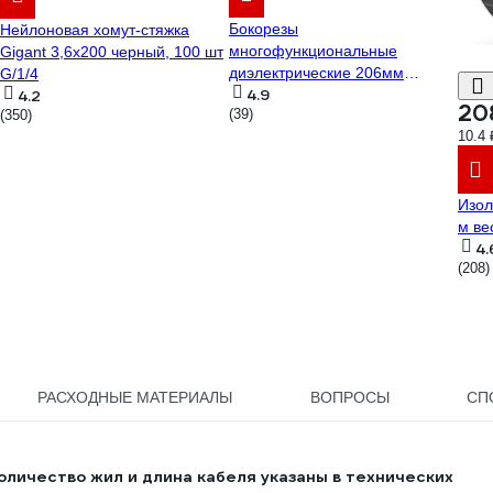
Бокорезы
Нейлоновая хомут-стяжка
многофункциональные
Gigant 3,6х200 черный, 100 шт
диэлектрические 206мм
G/1/4
4.9
4.2
KRANZ KR-12-4652-3
20
(39)
(350)
10.4 
Изол
м ве
4.
(208)
РАСХОДНЫЕ МАТЕРИАЛЫ
ВОПРОСЫ
СП
оличество жил и длина кабеля указаны в технических