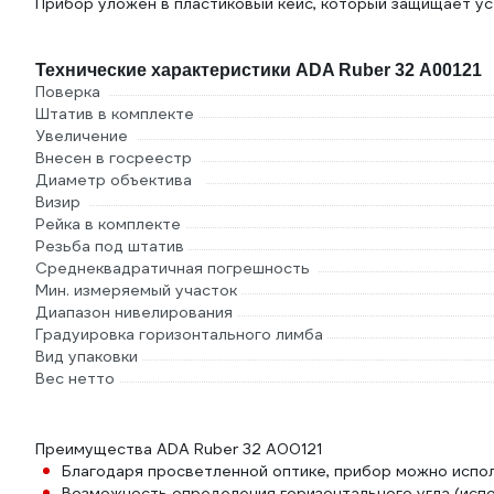
Прибор уложен в пластиковый кейс, который защищает ус
Технические характеристики ADA Ruber 32 А00121
Поверка
Штатив в комплекте
Увеличение
Внесен в госреестр
Диаметр объектива
Визир
Рейка в комплекте
Резьба под штатив
Среднеквадратичная погрешность
Мин. измеряемый участок
Диапазон нивелирования
Градуировка горизонтального лимба
Вид упаковки
Вес нетто
Преимущества ADA Ruber 32 А00121
Благодаря просветленной оптике, прибор можно испол
Возможность определения горизонтального угла (испо