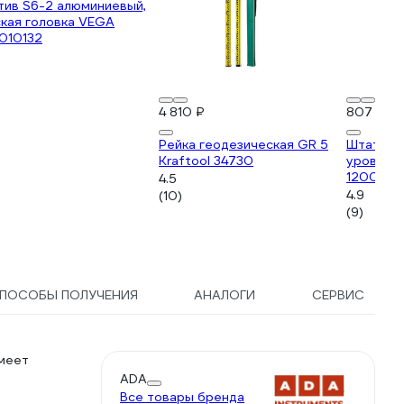
тив S6-2 алюминиевый,
кая головка VEGA
010132
4 810 ₽
807 ₽
Рейка геодезическая GR 5
Штатив д
Kraftool 34730
уровня P
1200мм 
4.5
4.9
(10)
(9)
ПОСОБЫ ПОЛУЧЕНИЯ
АНАЛОГИ
СЕРВИС
меет
ADA
Все товары бренда