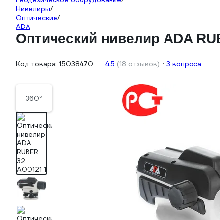
Геодезическое оборудование
/
Нивелиры
/
Оптические
/
ADA
Оптический нивелир ADA RU
Код товара:
15038470
4.5
(18 отзывов)
3 вопроса
360°