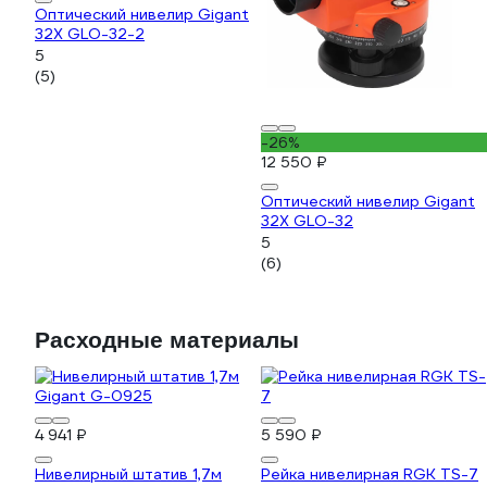
Оптический нивелир Gigant
32X GLO-32-2
5
(5)
-26%
12 550 ₽
Оптический нивелир Gigant
32X GLO-32
5
(6)
Расходные материалы
4 941 ₽
5 590 ₽
Нивелирный штатив 1,7м
Рейка нивелирная RGK TS-7