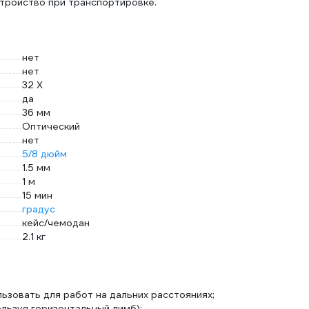
тройство при транспортировке.
нет
нет
32 Х
да
36 мм
Оптический
нет
5/8 дюйм
1.5 мм
1 м
15 мин
градус
кейс/чемодан
2.1 кг
ьзовать для работ на дальних расстояниях;
льзуя горизонтальный лимб);