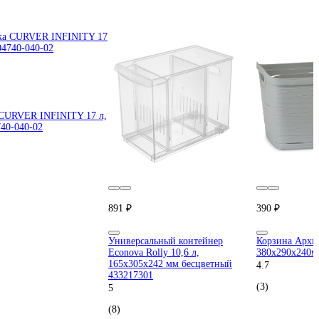
 CURVER INFINITY 17 л,
740-040-02
891 ₽
390 ₽
Универсальный контейнер
Корзина Архи
Econova Rolly 10,6 л,
380x290x240мм
165x305x242 мм бесцветный
4.7
433217301
(3)
5
(8)