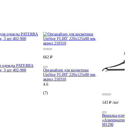
662 ₽
ля одежды PATERRA
м, 3 шт 402-900
Органайзер для косметики
UniStor FLIRT 220х125х80 мм,
акрил 210310
4.6
(7)
143 ₽
/шт
Вешалка-плеч
«Альтернатива
М1290