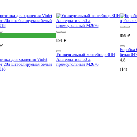
859 ₽
891 ₽
 ₽
Коробка
Универсальный контейнер ЗПИ
белая 04
зинка для хранения Violet
Альтернатива 50 л,
4.8
т 20л штабелируемая белый
прямоугольный М2676
018
(14)