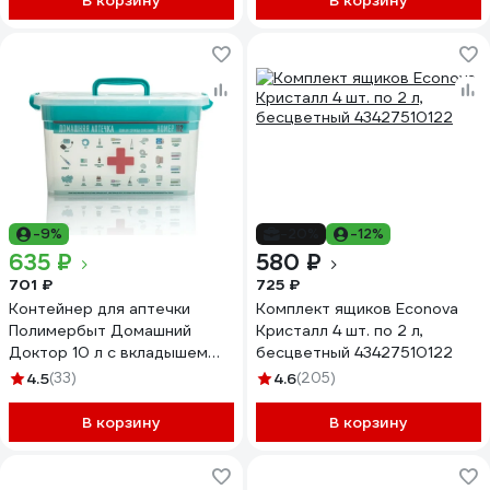
В корзину
В корзину
-9%
-20%
-12%
635 ₽
580 ₽
701 ₽
725 ₽
Контейнер для аптечки
Комплект ящиков Econova
Полимербыт Домашний
Кристалл 4 шт. по 2 л,
Доктор 10 л с вкладышем
бесцветный 43427510122
355х235х190 мм 438100300
4.5
(33)
4.6
(205)
В корзину
В корзину