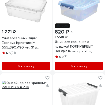
-20%
820 ₽
1 271 ₽
1 029 ₽
Универсальный ящик
Ящик для хранения с
Econova Кристалл М
крышкой ПОЛИМЕРБЫТ
555х390х190 мм, 31 л
ПРОФИ Комфорт 23 л,
бесцветный 431265901
4.6
(21)
прозрачный 63200794
4.9
(7)
437940000
В корзину
В корзину