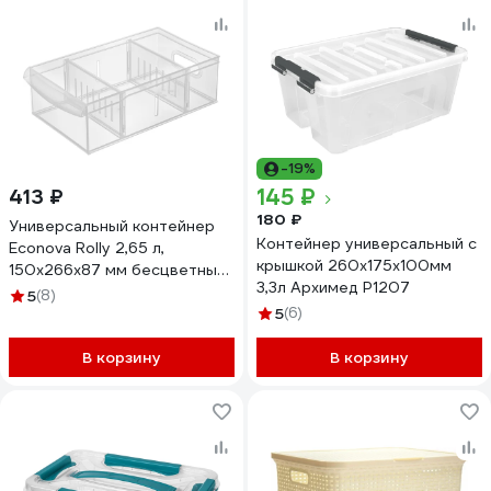
-19%
145 ₽
413 ₽
180 ₽
Универсальный контейнер
Контейнер универсальный с
Econova Rolly 2,65 л,
крышкой 260x175x100мм
150x266x87 мм бесцветный
3,3л Архимед Р1207
433218301
5
(8)
5
(6)
В корзину
В корзину