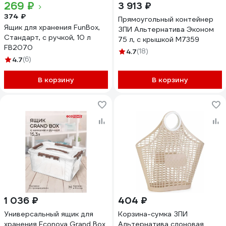
269 ₽
3 913 ₽
374 ₽
Прямоугольный контейнер
Ящик для хранения FunBox,
ЗПИ Альтернатива Эконом
Стандарт, с ручкой, 10 л
75 л, с крышкой М7359
FB2070
4.7
(18)
4.7
(6)
В корзину
В корзину
1 036 ₽
404 ₽
Универсальный ящик для
Корзина-сумка ЗПИ
хранения Econova Grand Box
Альтернатива слоновая