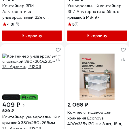
Контейнер ЗПИ
Универсальный контейнер
Альтернатива
ЗПИ Альтернатива 45 л, с
универсальный 22л с
крышкой М8497
крышкой М8312
4.8
(16)
5
(1)
В корзину
В корзину
-23%
-22%
409 ₽
2 068 ₽
529 ₽
Комплект ящиков для
Контейнер универсальный с
хранения Econova
крышкой 380x260x265мм
400х335х170 мм 3 шт, 18 л,
17л Архимед Р1206