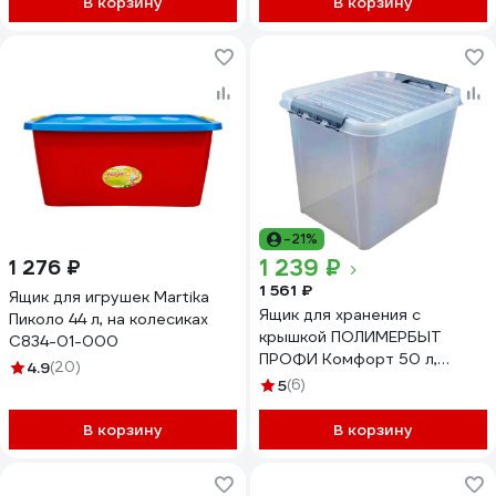
В корзину
В корзину
-21%
1 239 ₽
1 276 ₽
1 561 ₽
Ящик для игрушек Martika
Ящик для хранения с
Пиколо 44 л, на колесиках
крышкой ПОЛИМЕРБЫТ
С834-01-000
ПРОФИ Комфорт 50 л,
4.9
(20)
прозрачный 63200796
5
(6)
437960000
В корзину
В корзину