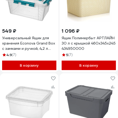
549 ₽
1 096 ₽
Универсальный Ящик для
Ящик Полимербыт АРТЛАЙН
хранения Econova Grand Box
30 л с крышкой 460x345x245
с замками и ручкой, 4,2 л
434950000
433200102
4.9
(7)
5
(7)
В корзину
В корзину