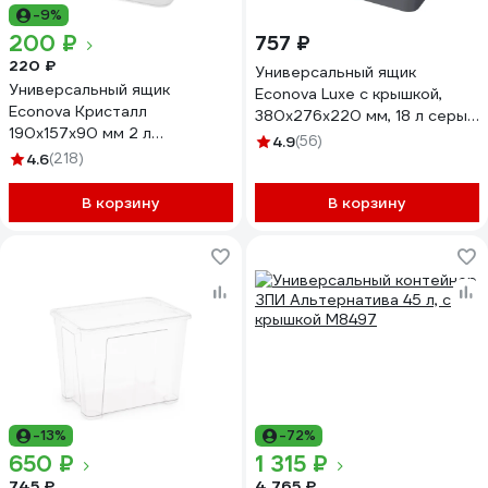
-9%
200 ₽
757 ₽
220 ₽
Универсальный ящик
Универсальный ящик
Econova Luxe с крышкой,
Econova Кристалл
380х276х220 мм, 18 л серый
190х157х90 мм 2 л
433205811
4.9
(56)
бесцветный 431249101
4.6
(218)
В корзину
В корзину
-13%
-72%
650 ₽
1 315 ₽
745 ₽
4 765 ₽