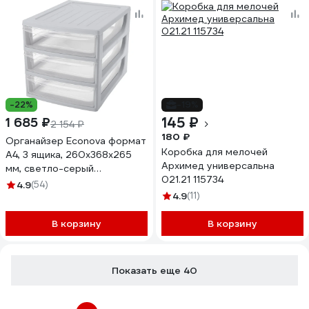
-22%
-19%
145 ₽
1 685 ₽
2 154 ₽
180 ₽
Органайзер Econova формат
Коробка для мелочей
А4, 3 ящика, 260х368х265
Архимед универсальна
мм, светло-серый
021.21 115734
433223930
4.9
(54)
4.9
(11)
В корзину
В корзину
Показать еще 40