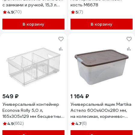
с замками и ручкой, 15,3 л
кость М6678
433200414
4.9
(70)
5
(7)
В корзину
В корзину
549 ₽
1 164 ₽
Универсальный контейнер
Универсальный ящик Martika
Econova Rolly 5,0 л,
Астело 600x400x280 мм,
165x305x129 мм бесцветный
на колесиках, коричнево-
433217201
серый С665КСЕР
4.9
(662)
4.7
(6)