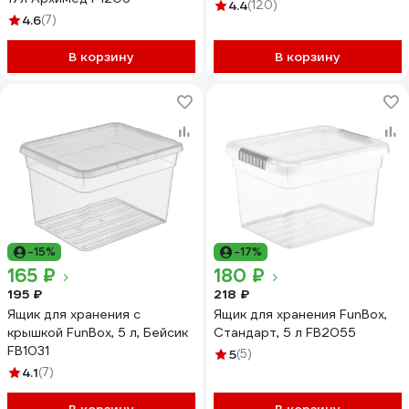
бесцветный 43126980122
4.4
(120)
4.6
(7)
В корзину
В корзину
-15%
-17%
165 ₽
180 ₽
195 ₽
218 ₽
Ящик для хранения с
Ящик для хранения FunBox,
крышкой FunBox, 5 л, Бейсик
Стандарт, 5 л FB2055
FB1031
5
(5)
4.1
(7)