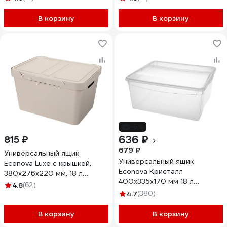
В корзину
В корзину
-6%
636 ₽
815 ₽
679 ₽
Универсальный ящик
Универсальный ящик
Econova Luxe с крышкой,
Econova Кристалл
380х276х220 мм, 18 л
400х335х170 мм 18 л
светло-бежевый 433205834
4.8
(62)
бесцветный 431249301
4.7
(380)
В корзину
В корзину