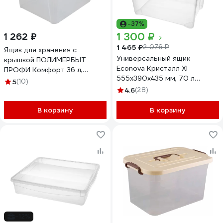
-37%
1 300 ₽
1 262 ₽
1 465 ₽
2 076 ₽
Ящик для хранения с
Универсальный ящик
крышкой ПОЛИМЕРБЫТ
Econova Кристалл Xl
ПРОФИ Комфорт 36 л,
555х390х435 мм, 70 л
прозрачный 63200795
5
(10)
бесцветный 433204601
437950000
4.6
(28)
В корзину
В корзину
-12%