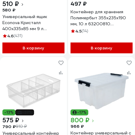
510 ₽
497 ₽
580 ₽
Контейнер для хранения
Универсальный ящик
Полимербыт 355х235х190
Econova Кристалл
мм, 10 л 63200810
400х335х85 мм 9 л
438100000
4.5
(14)
бесцветный 431249401
4.6
(431)
В корзину
В корзину
-13%
-37%
-17%
575 ₽
800 ₽
966 ₽
790 ₽
910 ₽
Контейнер универсальный с
Универсальный контейнер