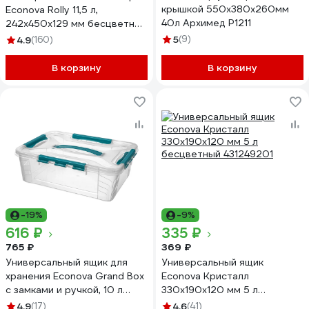
крышкой 550x380x260мм
Econova Rolly 11,5 л,
40л Архимед Р1211
242x450x129 мм бесцветный
433217401
5
(9)
4.9
(160)
В корзину
В корзину
-19%
-9%
616 ₽
335 ₽
765 ₽
369 ₽
Универсальный ящик для
Универсальный ящик
хранения Econova Grand Box
Econova Кристалл
с замками и ручкой, 10 л
330х190х120 мм 5 л
433200302
бесцветный 431249201
4.9
(17)
4.6
(41)