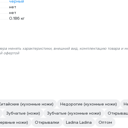
черный
нет
нет
0.186 кг
лера менять характеристики, внешний вид, комплектацию товара и м
ой офертой
Китайские (кухонные ножи)
Недорогие (кухонные ножи)
Н
Зубчатые (ножи)
Зубчатые (кухонные ножи)
Открываш
сервные ножи)
Открывалки
Ladina Ladina
Оптом