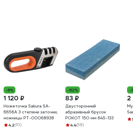
-8%
-82%
-
1 120 ₽
83 ₽
2
Ножеточка Sakura SA-
Двусторонний
Му
6656A 3 степени заточки,
абразивный брусок
Sa
ножницы РТ-00068938
РОКОТ 150 мм 645-133
4.2
(10)
4.4
(58)