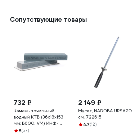
Сопутствующие товары
732 ₽
2 149 ₽
Камень точильный
Мусат, NADOBA URSA20
водный КТВ (36х18х153
см, 722615
мм; B600; VM) ИНФ-
4.7
(12)
АБРАЗИВ Б-4922
5
(57)