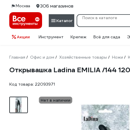
306 магазинов
Москва
Каталог
Акции
Инструмент
Крепеж
Всё для сада
Э
Главная
Офис и дом
Хозяйственные товары
Ножи
/
/
/
/
Открывашка Ladina EMILIA /144 12
Код товара:
22093971
Нет в наличии