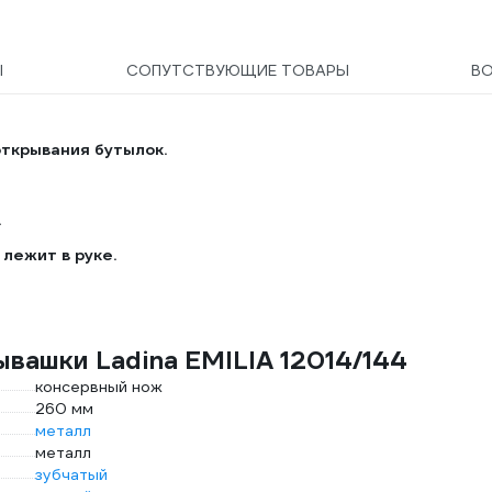
Ы
СОПУТСТВУЮЩИЕ ТОВАРЫ
В
ткрывания бутылок.
.
 лежит в руке.
вашки Ladina EMILIA 12014/144
консервный нож
260 мм
металл
металл
зубчатый