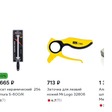
30%
 665 ₽
713 ₽
1 33
сат керамический 254 мм, белый
Заточка для лезвий
Алмазн
mura S-600/K
ножей Mr.Logo 32806
шлифов
Men at
5
(7)
4.7
(15)
v6230
3.5
(1