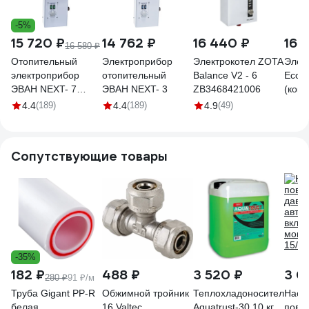
-5%
15 720 ₽
14 762 ₽
16 440 ₽
16 
16 580 ₽
Отопительный
Электроприбор
Электрокотел ZOTA
Элек
электроприбор
отопительный
Balance V2 - 6
Econ
ЭВАН NEXT- 7
ЭВАН NEXT- 3
ZB3468421006
(комп
12907
ZE34
4.4
(189)
4.4
(189)
4.9
(49)
Сопутствующие товары
-35%
182 ₽
488 ₽
3 520 ₽
3 0
280 ₽
91 ₽/м
Труба Gigant PP-R
Обжимной тройник
Теплохладоноситель
Насо
белая,
16 Valtec
Aquatrust-30 10 кг
пов