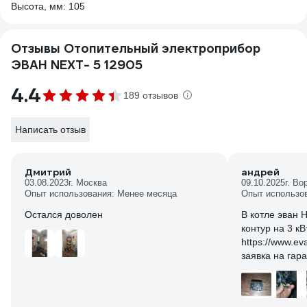
Высота, мм: 105
Отзывы Отопительный электроприбор
ЭВАН NEXT- 5 12905
4.4
189 отзывов
Написать отзыв
Дмитрий
андрей
03.08.2023
г. Москва
09.10.2025
г. Во
Опыт использования: Менее месяца
Опыт использов
Остался доволен
В котле эван 
контур на 3 кВ
https://www.ev
заявка на гар
годовая гаран
октября, т. е.
полторы недел