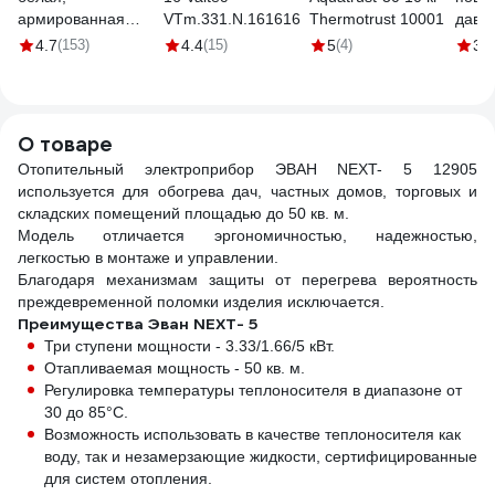
армированная
VTm.331.N.161616
Thermotrust 10001
давл
стекловолокном
авто
4.7
(153)
4.4
(15)
5
(4)
3.7
SDR 6 (PN25)
вклю
25x4.2 мм, 2 м
мокр
GSG-8
15/9-
О товаре
Отопительный электроприбор ЭВАН NEXT- 5 12905
используется для обогрева дач, частных домов, торговых и
складских помещений площадью до 50 кв. м.
Модель отличается эргономичностью, надежностью,
легкостью в монтаже и управлении.
Благодаря механизмам защиты от перегрева вероятность
преждевременной поломки изделия исключается.
Преимущества Эван NEXT- 5
Три ступени мощности - 3.33/1.66/5 кВт.
Отапливаемая мощность - 50 кв. м.
Регулировка температуры теплоносителя в диапазоне от
30 до 85°С.
Возможность использовать в качестве теплоносителя как
воду, так и незамерзающие жидкости, сертифицированные
для систем отопления.