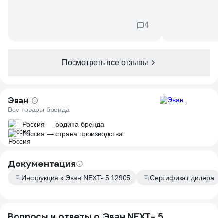
Заявку принял
сервиса инже
что по моей з
4
установки котл
неделю приех
что подгорел
нагреватель 3
Посмотреть все отзывы
из-за отсутст
заземления в
производителе
Эван
Поинтересовав
Все товары бренда
стоить реле и
я согласился 
Россия — родина бренда
сегодня, а де
Россия — страна производства
магазин всеи
ремонта мне 
Хотя я во все
Документация
выяснял что д
Инструкция к Эван NEXT- 5 12905
Сертификат дилера
заменено и ко
Однако, после
центра я реши
установленное
Вопросы и ответы о Эван NEXT- 5
группы. Оказал