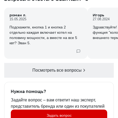
силовым, кита
подгорели и в
роман л.
Игорь
токовой и теп
15.05.2025
27.08.2024
контакты был
электропрово
Подскажите, кнопка 1 и кнопка 2
Здравствуйте!
можно и закры
отдельно каждая включает котел на
функция "кол
неплохой сам 
половину мощности, а вместе на все 5
внешнего терм
только одну з
квт? Эван 5.
как и сейчас р
Как по матери
Посмотреть все вопросы
Нужна помощь?
Задайте вопрос – вам ответит наш эксперт,
представитель бренда или один из покупателей
Задать вопрос