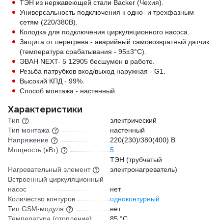
ТЭН из нержавеющей стали Backer (Чехия).
Универсальность подключения к одно- и трехфазным
сетям (220/380В).
Колодка для подключения циркуляционного насоса.
Защита от перегрева - аварийный самовозвратный датчик
(температура срабатывания - 95±3°С).
ЭВАН NEXT- 5 12905 бесшумен в работе.
Резьба патрубков вход/выход наружная - G1.
Высокий КПД - 99%.
Способ монтажа - настенный.
Характеристики
Тип
электрический
Тип монтажа
настенный
Напряжение
220(230)/380(400) В
Мощность (кВт)
5
ТЭН (трубчатый
Нагревательный элемент
электронагреватель)
Встроенный циркуляционный
насос
нет
Количество контуров
одноконтурный
Тип GSM-модуля
нет
Температура (отопление)
85 °С