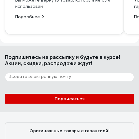
Вы можете вернуть товар, который не был
Ус
использован
га
Подробнее
П
Подпишитесь
на рассылку
и будьте в курсе!
Акции, скидки, распродажи ждут!
Подписаться
Оригинальные товары с гарантией!