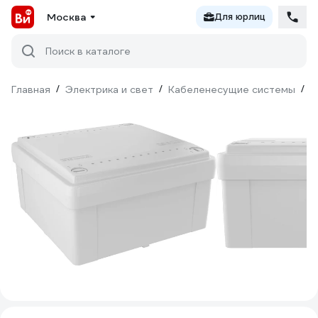
Москва
Для юрлиц
Поиск в каталоге
Главная
/
Электрика и свет
/
Кабеленесущие системы
/
М