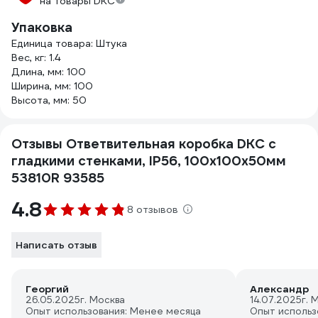
на товары DKC
Упаковка
Единица товара: Штука
Вес, кг: 1.4
Длина, мм: 100
Ширина, мм: 100
Высота, мм: 50
Отзывы Ответвительная коробка DKC с
гладкими стенками, IP56, 100x100x50мм
53810R 93585
4.8
8 отзывов
Написать отзыв
Георгий
Александр
26.05.2025
г. Москва
14.07.2025
г. 
Опыт использования: Менее месяца
Опыт использ