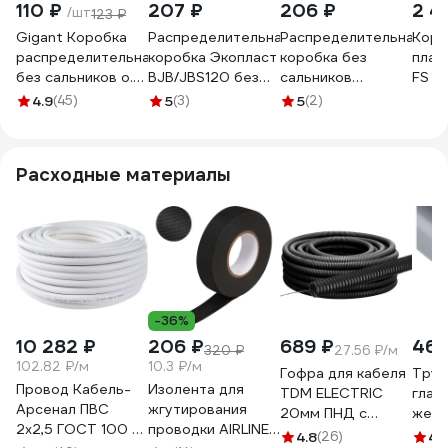
110 ₽
207 ₽
206 ₽
2 4
/шт
123 ₽
Gigant Коробка
Распределительная
Распределительная
Коро
распределительная
коробка Экопласт
коробка без
плас
без сальников о.п
BJB/JBS120 без
сальников
FS с
100х100х55, IP56,
сальников о/п
Экопласт
ввод
4.9
(45)
5
(3)
5
(2)
44057-1GI
120х80х50,
BJB/JBS100 о/п
клем
44058HF
100х100х55, IP56
IP55
44057HF
мм, 1
Расходные материалы
4 мм
FSB2
-36%
10 282 ₽
206 ₽
689 ₽
46 
320 ₽
27.56 ₽/м
102.82 ₽/м
10.3 ₽/м
Гофра для кабеля
Труб
Провод Кабель-
Изолента для
TDM ELECTRIC
глад
Арсенал ПВС
жгутирования
20мм ПНД с
жест
2х2,5 ГОСТ 100 м
проводки AIRLINE
зондом 25 метров
серый
4.8
(26)
4.