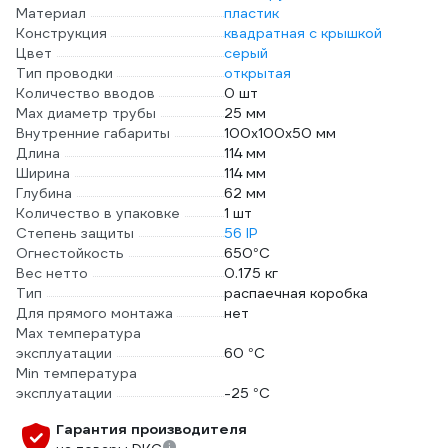
Материал
пластик
Конструкция
квадратная с крышкой
Цвет
серый
Тип проводки
открытая
Количество вводов
0 шт
Max диаметр трубы
25 мм
Внутренние габариты
100х100х50 мм
Длина
114 мм
Ширина
114 мм
Глубина
62 мм
Количество в упаковке
1 шт
Степень защиты
56 IP
Огнестойкость
650°C
Вес нетто
0.175 кг
Тип
распаечная коробка
Для прямого монтажа
нет
Max температура
эксплуатации
60 °С
Min температура
эксплуатации
-25 °С
Гарантия производителя