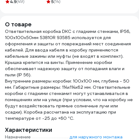
KARS-51186
19 мм, 20 м,
4.9
(49)
5
(14)
легкая черная
70.0
термостойкая, на
SQ0413-2502
основе
полиэстера
О товаре
ADPT003
Ответвительная коробка DKC с гладкими стенками, IP56,
100x100x50мм 53810R 93585 используется для
оформления и защиты от повреждений мест соединения
кабелей. Для ввода кабеля в коробку применяются
кабельные зажимы или муфты (не входят в комплект).
Крышка крепится на винты. Применение коробки
обеспечивает надежную защиту от попадания влаги и
пыли (IP 56).
Внутренние размеры коробки: 100х100 мм, глубина - 50
мм. Габаритные размеры: 114х114х62 мм. Ответвительные
коробки с гладкими стенкамит могут устанавливаться в
помещениях или на улице (при условии, что на коробку не
будут воздействовать прямые солнечные лучи или
осадки). Коробка рассчитана на эксплуатацию при
температуре от -25 до +60 °С.
Характеристики
Назначение
для наружного монтажа