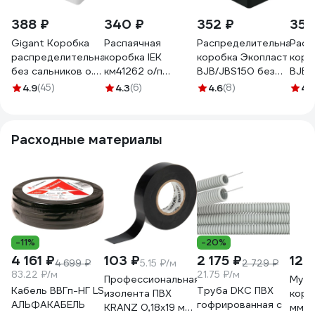
388 ₽
340 ₽
352 ₽
353
Gigant Коробка
Распаячная
Распределительная
Расп
распределительная
коробка IEK
коробка Экопласт
коро
без сальников о.п
км41262 о/п
BJB/JBS150 без
BJB/
150х110х110, IP56,
150x110x85мм ip55
сальников о/п
саль
4.9
(45)
4.3
(6)
4.6
(8)
4.
44061-1GI
серая UKO11-150-
150x110x110 IP56
150х1
110-085-K41-55S
цвет чёрный
4406
44061BL-1
Расходные материалы
-11%
-20%
4 161 ₽
103 ₽
2 175 ₽
124
4 699 ₽
5.15 ₽/м
2 729 ₽
83.22 ₽/м
21.75 ₽/м
Профессиональная
Муфт
Кабель ВВГп-НГ LS
Труба DKC ПВХ
изолента ПВХ
коро
АЛЬФАКАБЕЛЬ
гофрированная c
KRANZ 0,18х19 мм,
мм) 