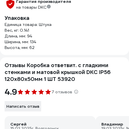
Гарантия производителя
на товары DKC
Упаковка
Единица товара: Штука
Вес, кг: 0.141
Длина, мм: 94
Ширина, мм: 134
Высота, мм: 62
Отзывы Коробка ответвит. с гладкими
стенками и матовой крышкой DKC IP56
120х80х50мм 1 ШТ 53920
4.9
7 отзывов
Написать отзыв
Сергей
Владимир
15.02.2025
г. Волгодонск
19.03.2025
г. 