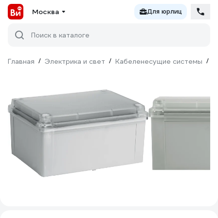
Москва
Для юрлиц
Поиск в каталоге
Главная
/
Электрика и свет
/
Кабеленесущие системы
/
М