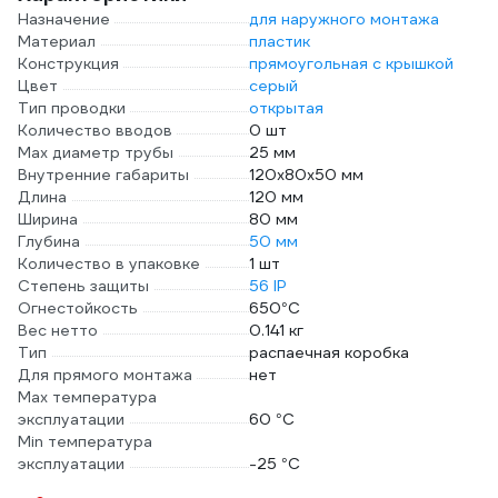
Назначение
для наружного монтажа
Материал
пластик
Конструкция
прямоугольная с крышкой
Цвет
серый
Тип проводки
открытая
Количество вводов
0 шт
Max диаметр трубы
25 мм
Внутренние габариты
120х80х50 мм
Длина
120 мм
Ширина
80 мм
Глубина
50 мм
Количество в упаковке
1 шт
Степень защиты
56 IP
Огнестойкость
650°C
Вес нетто
0.141 кг
Тип
распаечная коробка
Для прямого монтажа
нет
Max температура
эксплуатации
60 °С
Min температура
эксплуатации
-25 °С