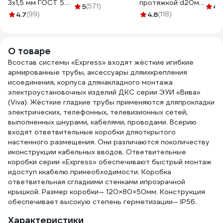
3х1,5 мм ГОСТ 50
протяжкой d20мм
20 м, черная KR-
5
(571)
4.
м 05190
упаковка 100м
4.7
(99)
09-2806
4.8
(118)
91920DIYVI
О товаре
Всостав системы «Express» входят жёсткие игибкие
армированные трубы, аксессуары дляихкрепления
исоединения, корпуса длянакладного монтажа
электроустановочных изделий ДКС серии ЭУИ «Вива»
(Viva). Жёсткие гладкие трубы применяются дляпрокладки
электрических, телефонных, телевизионных сетей,
выполненных шнурами, кабелями, проводами. Всерию
входят ответвительные коробки дляоткрытого
настенного размещения. Они различаются поколичеству
иконструкции кабельных вводов. Ответвительные
коробки серии «Express» обеспечивают быстрый монтаж
идоступ ккабелю принеобходимости. Коробка
ответвительная сгладкими стенками ипрозрачной
крышкой. Размер коробки— 120×80×50мм. Конструкция
обеспечивает высокую степень герметизации— IP56.
Характеристики