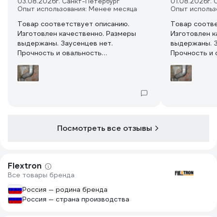
03.08.2026
г. Санкт-Петербург
01.08.2026
г.
Опыт использования: Менее месяца
Опыт использ
Товар соответствует описанию.
Товар соотве
Изготовлен качественно. Размеры
Изготовлен к
выдержаны. Заусенцев нет.
выдержаны. З
Прочность и овальность
Прочность и 
соответствует требованиям.
соответству
Посмотреть все отзывы
Flextron
Все товары бренда
Россия — родина бренда
Россия — страна производства