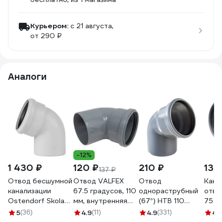
Курьером:
c 21 августа,
от 290 ₽
Аналоги
-12%
1 430 ₽
120 ₽
210 ₽
139
137 ₽
Отвод бесшумной
Отвод VALFEX
Отвод
Кана
канализации
67.5 градусов, 110
однораструбный
отво
Ostendorf Skolan
мм, внутренняя
(67°) HTB 110
75 м
Safe 110 мм. 67
канализация
Ostendorf 115130
град
5
(36)
4.9
(11)
4.9
(331)
4.
градусов, SKB
20132110