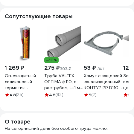
335130
Сопутствующие товары
-30%
1 269 ₽
275 ₽
53 ₽
129
/шт
393 ₽
Огнезащитный
Труба VALFEX
Хомут с защелкой
Зонт
силиконовый
OPTIMA ф110, с
канализационный
вент
герметик
раструбом, L=1 м,
КОНТУР PP D110
цель
Огнетитан SN
внутренняя
СТАНДАРТ
мм, 
4.8
(25)
4.8
(92)
5
(2)
5
(
однокомпонентный,
канализация,
072909110000
внут
серый 310 мл ТУ
толщина стенки
кана
2513-004-
2.2 211100100
1451
03495485-2016
О товаре
БП-00000536
На сегодняшний день без особого труда можно,