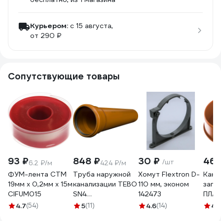
Курьером:
c 15 августа,
от 290 ₽
Сопутствующие товары
93 ₽
848 ₽
30 ₽
46 
/шт
6.2 ₽/м
424 ₽/м
ФУМ-лента СТМ
Труба наружной
Хомут Flextron D-
Кана
19мм х 0,2мм х 15м
канализации TEBO
110 мм, эконом
загл
CIFUM015
SN4
142473
ПЛАС
полипропилен,
SPN
4.7
(54)
5
(11)
4.6
(14)
4.
110x3.4x2000 мм