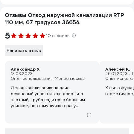
Отзывы Отвод наружной канализации RTP
110 мм, 67 градусов 36654
5
10 отзывов
Написать отзыв
Александр Х.
Алексей К.
13.03.2023
26.01.2023
г. 
Опыт использования: Менее месяца
Опыт использ
Делал канализацию на даче,
Х свою функц
резиновый уплотнитель довольно
герметичное
плотный, труба садится с большим
усилием, поэтому лучше сразу
покупать специальную
сантехническую смазку