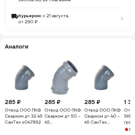
Курьером:
c 21 августа,
от 290 ₽
Аналоги
285 ₽
285 ₽
285 ₽
1 3
Отвод ООО ПКФ
Отвод ООО ПКФ
Отвод ООО ПКФ
Отво
Сварком д= 32 45
Сварком д= 50 -
Сварком д= 40 -
SKВ 
СанТех s047892
45
45 СанТех
град
двухраструбный
s047894
3341
5
(
(с кольцом)