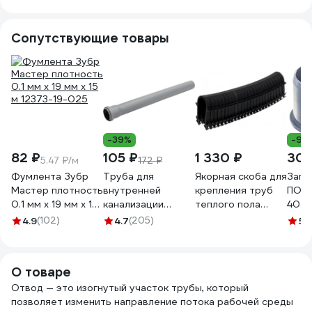
СанТех s068612
Сопутствующие товары
-39%
-9%
82 ₽
105 ₽
1 330 ₽
30
5.47 ₽/м
172 ₽
Фумлента Зубр
Труба для
Якорная скоба для
Загл
Мастер плотность
внутренней
крепления труб
ПОЛ
0.1 мм х 19 мм х 15
канализации
теплого пола
405
м 12373-19-025
Политэк из ПП
Sankom 50 мм, 25
4.9
(102)
4.7
(205)
5
(
50х1.8х500 мм
шт. в кассете 300
115050
шт. упаковка
02ANC50
О товаре
Отвод — это изогнутый участок трубы, который
позволяет изменить направление потока рабочей среды