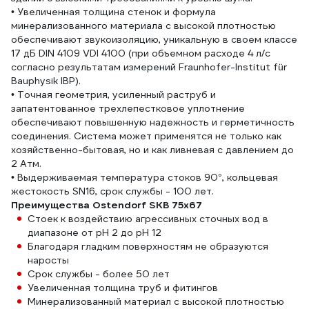
• Увеличенная толщина стенок и формула
минерализованного материала с высокой плотностью
обеспечивают звукоизоляцию, уникальную в своем классе
17 дБ DIN 4109 VDI 4100 (при объемном расходе 4 л/с
согласно результатам измерений Fraunhofer-Institut für
Bauphysik IBP).
• Точная геометрия, усиленный раструб и
запатентованное трехлепестковое уплотнение
обеспечивают повышенную надежность и герметичность
соединения. Система может применятся не только как
хозяйственно-бытовая, но и как ливневая с давлением до
2 Атм.
• Выдерживаемая температура стоков 90°, кольцевая
жестокость SN16, срок службы - 100 лет.
Преимущества Ostendorf SKВ 75x67
Стоек к воздействию агрессивных сточных вод в
диапазоне от pH 2 до pH 12
Благодаря гладким поверхностям не образуются
наросты
Срок службы - более 50 лет
Увеличенная толщина труб и фитингов
Минерализованный материал с высокой плотностью