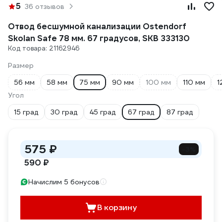
5
36 отзывов
Отвод бесшумной канализации Ostendorf
Skolan Safe 78 мм. 67 градусов, SKB 333130
Код товара: 21162946
Размер
56 мм
58 мм
75 мм
90 мм
100 мм
110 мм
1
Угол
15 град
30 град
45 град
67 град
87 град
575 ₽
-3%
590 ₽
Начислим 5 бонусов
В корзину