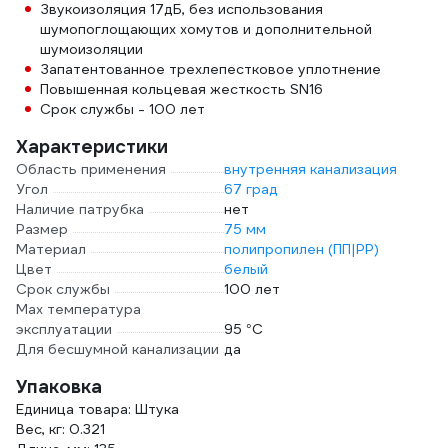
Звукоизоляция 17дБ, без использования
шумопоглощающих хомутов и дополнительной
шумоизоляции
Запатентованное трехлепестковое уплотнение
Повышенная кольцевая жесткость SN16
Срок службы - 100 лет
Характеристики
Область применения
внутренняя канализация
Угол
67 град
Наличие патрубка
нет
Размер
75 мм
Материал
полипропилен (ПП|PP)
Цвет
белый
Срок службы
100 лет
Max температура
эксплуатации
95 °С
Для бесшумной канализации
да
Упаковка
Единица товара: Штука
Вес, кг: 0.321