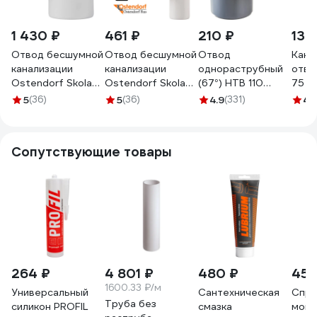
1 430 ₽
461 ₽
210 ₽
139
Отвод бесшумной
Отвод бесшумной
Отвод
Кана
канализации
канализации
однораструбный
отво
Ostendorf Skolan
Ostendorf Skolan
(67°) HTB 110
75 м
Safe 110 мм. 67
Safe 58 мм. 67
Ostendorf 115130
град
5
(36)
5
(36)
4.9
(331)
4.
градусов, SKB
градусов, SKB
335130
332130
Сопутствующие товары
264 ₽
4 801 ₽
480 ₽
458
1600.33 ₽/м
Универсальный
Сантехническая
Спре
Труба без
силикон PROFIL
смазка
монт