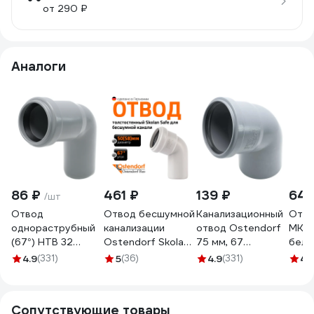
от 290 ₽
Аналоги
86 ₽
461 ₽
139 ₽
64 
/шт
Отвод
Отвод бесшумной
Канализационный
Отво
однораструбный
канализации
отвод Ostendorf
МК М
(67°) HTB 32
Ostendorf Skolan
75 мм, 67
белы
Ostendorf 110130
Safe 58 мм. 67
градусов 113130
4.9
(331)
5
(36)
4.9
(331)
4.
градусов, SKB
332130
Сопутствующие товары