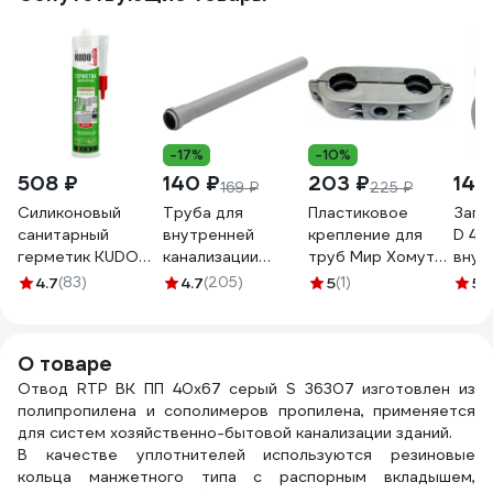
-17%
-10%
508 ₽
140 ₽
203 ₽
14 
169 ₽
225 ₽
Силиконовый
Труба для
Пластиковое
Загл
санитарный
внутренней
крепление для
D 40
герметик KUDO
канализации
труб Мир Хомутов
внут
(белый; 280 мл)
Политэк из ПП
40 мм, двойное, с
кана
4.7
(83)
4.7
(205)
5
(1)
5
(
KSK-121
40х1.8х500 мм
ухом, в упаковке 5
201
114050
шт. TR40-2-
YPTL6P(5)
О товаре
Отвод RTP ВК ПП 40x67 серый S 36307 изготовлен из
полипропилена и сополимеров пропилена, применяется
для систем хозяйственно-бытовой канализации зданий.
В качестве уплотнителей используются резиновые
кольца манжетного типа с распорным вкладышем,