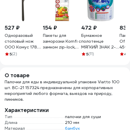
527 ₽
154 ₽
472 ₽
837
Одноразовый
Пакеты для
Бумажное
Паке
столовый нож
заморозки Komfi с
полотенце
Offi
ООО Комус 178.5
замком zip-lock,
МЯГКИЙ ЗНАК 2-
45+3
мм, черный, ПП,
ПВД, 25x30 см
сл 1 рул/уп mr.big
мкм 
5
(2)
5
(11)
4.
50шт 1301534
116975
крепированное с
тиснением и
перфорацией
О товаре
белое Г-С290
Палочки для еды в индивидуальной упаковке Viatto 100
шт. BC-21 157324 предназначены для корпоративных
мероприятий любого формата, выездов на природу,
пикников.
Характеристики
Тип
палочки для суши
Длина
210 мм
Материал
бамбук