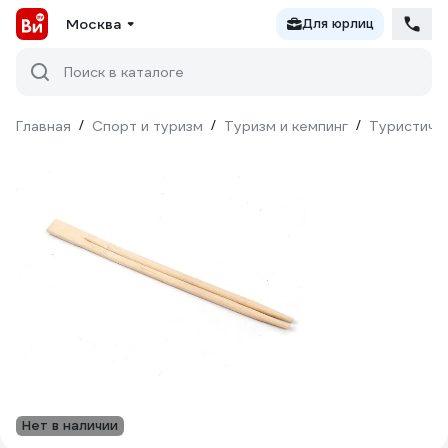
Москва
Для юрлиц
Поиск в каталоге
Главная
/
Спорт и туризм
/
Туризм и кемпинг
/
Туристиче
Нет в наличии