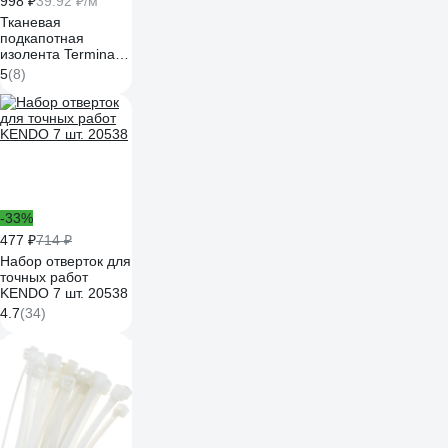
998 ₽
39.92 ₽/м
Тканевая
подкапотная
изолента Terminator
Izt 1925 fabric,
5
(8)
19мм х 25м,
толщина 0,25мм
2000832
-33%
477 ₽
714 ₽
Набор отверток для
точных работ
KENDO 7 шт. 20538
4.7
(34)