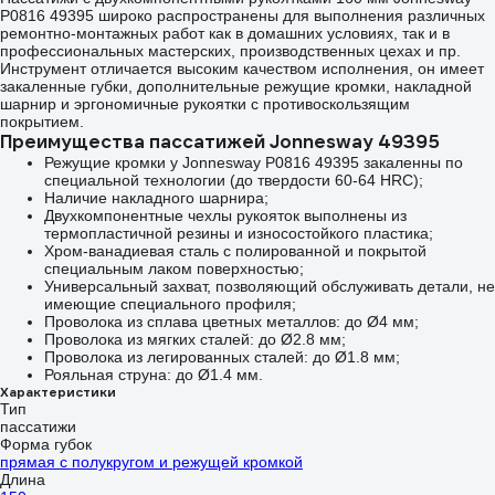
P0816 49395 широко распространены для выполнения различных
ремонтно-монтажных работ как в домашних условиях, так и в
профессиональных мастерских, производственных цехах и пр.
Инструмент отличается высоким качеством исполнения, он имеет
закаленные губки, дополнительные режущие кромки, накладной
шарнир и эргономичные рукоятки с противоскользящим
покрытием.
Преимущества пассатижей Jonnesway 49395
Режущие кромки у Jonnesway P0816 49395 закаленны по
специальной технологии (до твердости 60-64 HRC);
Наличие накладного шарнира;
Двухкомпонентные чехлы рукояток выполнены из
термопластичной резины и износостойкого пластика;
Хром-ванадиевая сталь с полированной и покрытой
специальным лаком поверхностью;
Универсальный захват, позволяющий обслуживать детали, не
имеющие специального профиля;
Проволока из сплава цветных металлов: до Ø4 мм;
Проволока из мягких сталей: до Ø2.8 мм;
Проволока из легированных сталей: до Ø1.8 мм;
Рояльная струна: до Ø1.4 мм.
Характеристики
Тип
пассатижи
Форма губок
прямая с полукругом и режущей кромкой
Длина