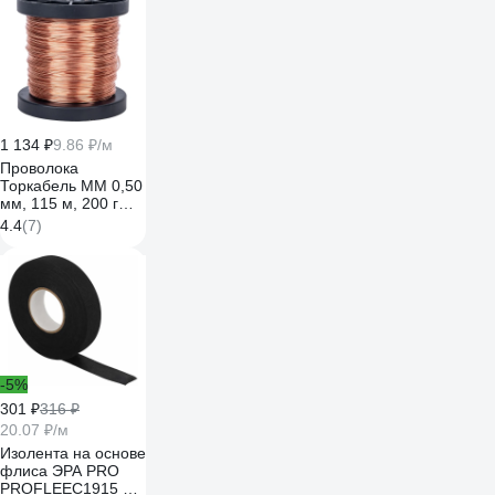
1 134 ₽
9.86 ₽/м
Проволока
Торкабель ММ 0,50
мм, 115 м, 200 г
0712179201859
4.4
(7)
-5%
301 ₽
316 ₽
20.07 ₽/м
Изолента на основе
флиса ЭРА PRO
PROFLEEC1915 19