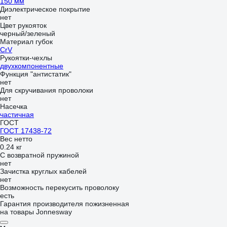
150 мм
Диэлектрическое покрытие
нет
Цвет рукояток
черный/зеленый
Материал губок
CrV
Рукоятки-чехлы
двухкомпонентные
Функция "антистатик"
нет
Для скручивания проволоки
нет
Насечка
частичная
ГОСТ
ГОСТ 17438-72
Вес нетто
0.24 кг
С возвратной пружиной
нет
Зачистка круглых кабелей
нет
Возможность перекусить проволоку
есть
Гарантия производителя пожизненная
на товары Jonnesway