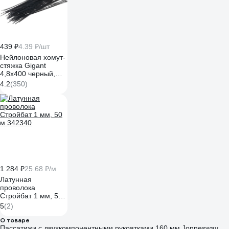
439 ₽
4.39 ₽/шт
Нейлоновая хомут-
стяжка Gigant
4,8х400 черный,
100 шт G/1/9
4.2
(350)
1 284 ₽
25.68 ₽/м
Латунная
проволока
Стройбат 1 мм, 50
м 342340
5
(2)
О товаре
Пассатижи с двухкомпонентными рукоятками 160 мм Jonnesway