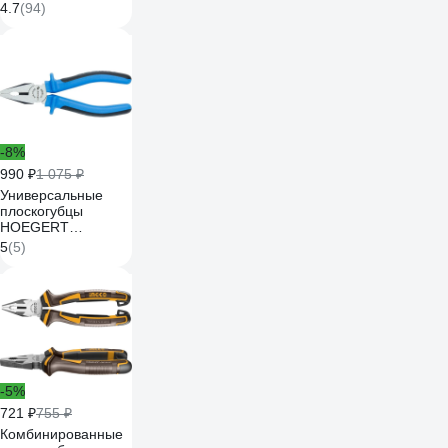
тефлоновое
4.7
(94)
покрытие,TPE
рукоятки, 1020-13-
1-200
-8%
990 ₽
1 075 ₽
Универсальные
плоскогубцы
HOEGERT
TECHNIK 200 мм
5
(5)
HT1P009
-5%
721 ₽
755 ₽
Комбинированные