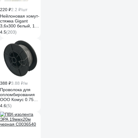
220 ₽
2.2 ₽/шт
Нейлоновая хомут-
стяжка Gigant
3,6х300 белый, 100
шт G/1/18
4.5
(203)
388 ₽
3.88 ₽/м
Проволока для
опломбирования
ООО Комус 0.75
мм, намотка 100 м
4.6
(5)
1348433