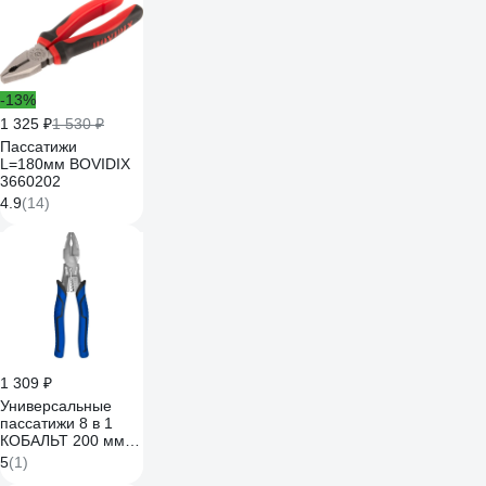
-13%
1 325 ₽
1 530 ₽
Пассатижи
L=180мм BOVIDIX
3660202
4.9
(14)
1 309 ₽
Универсальные
пассатижи 8 в 1
КОБАЛЬТ 200 мм,
рукоятки МБС, CR-
5
(1)
V,подвес 920-148