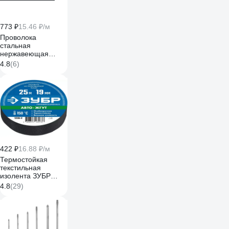
773 ₽
15.46 ₽/м
Проволока
стальная
нержавеющая
Стройбат 1,4 мм,
4.8
(6)
50 м
2718311/342440
422 ₽
16.88 ₽/м
Термостойкая
текстильная
изолента ЗУБР
Авто-Жгут 19 мм х
4.8
(29)
25 м 1236-2