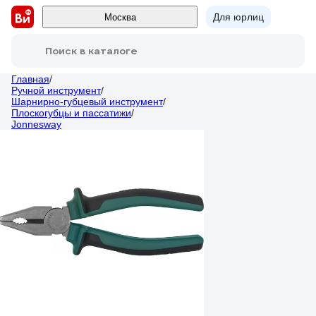
Для юрлиц
Москва
Поиск в каталоге
Главная
/
Ручной инструмент
/
Шарнирно-губцевый инструмент
/
Плоскогубцы и пассатижи
/
Jonnesway