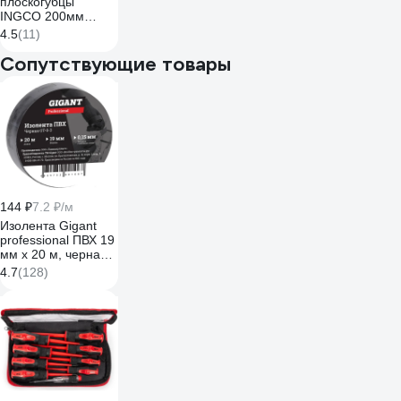
плоскогубцы
INGCO 200мм
INDUSTRIAL
4.5
(11)
HCP28208
Сопутствующие товары
144 ₽
7.2 ₽/м
Изолента Gigant
professional ПВХ 19
мм х 20 м, черная
GT-0-3
4.7
(128)