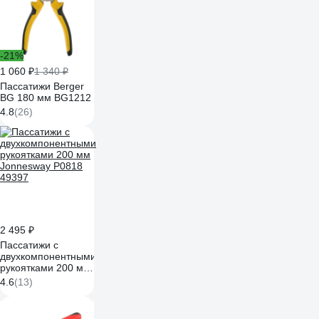
-21%
1 060 ₽
1 340 ₽
Пассатижи Berger
BG 180 мм BG1212
4.8
(26)
2 495 ₽
Пассатижи с
двухкомпонентными
рукоятками 200 мм
Jonnesway P0818
4.6
(13)
49397