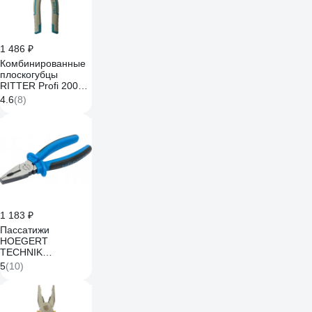
1 486 ₽
Комбинированные
плоскогубцы
RITTER Profi 200
мм,
4.6
(8)
двухкомпонентная
рукоятка HT320120
1 183 ₽
Пассатижи
HOEGERT
TECHNIK
универсальные,
5
(10)
180 мм HT1P008