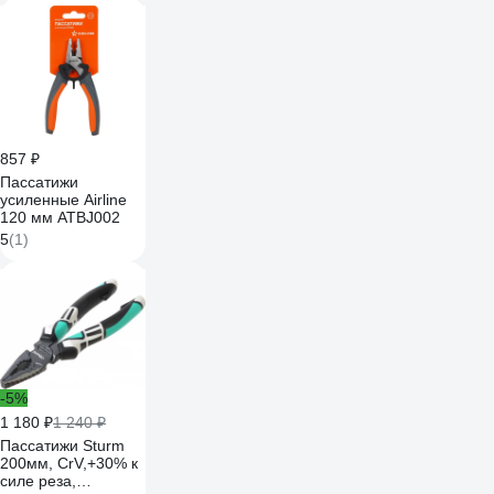
857 ₽
Пассатижи
усиленные Airline
120 мм ATBJ002
5
(1)
-5%
1 180 ₽
1 240 ₽
Пассатижи Sturm
200мм, CrV,+30% к
силе реза,