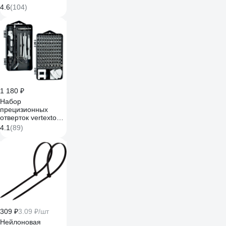
мм, 15 м, 0,3 мм,
4.6
(104)
черная Б0057181
1 180 ₽
Набор
прецизионных
отверток vertextools
115 предметов
4.1
(89)
0033-115
309 ₽
3.09 ₽/шт
Нейлоновая