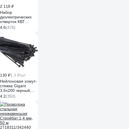
2 118 ₽
Набор
диэлектрических
отверток КВТ
Профи НИО-09
4.6
(476)
78620
130 ₽
1.3 ₽/шт
Нейлоновая хомут-
стяжка Gigant
3,6х200 черный,
100 шт G/1/4
4.2
(350)