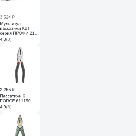
3 524 ₽
Мультитул-
пассатижи КВТ
серия ПРОФИ 215
мм 101597
4.3
(3)
2 255 ₽
Пассатижи 6
FORCE 611150
4.9
(8)