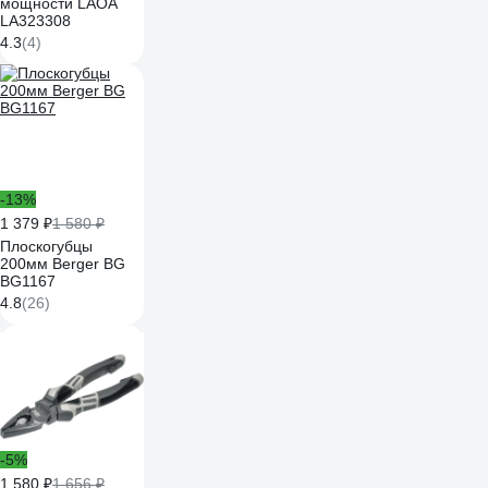
мощности LAOA
LA323308
4.3
(4)
-13%
1 379 ₽
1 580 ₽
Плоскогубцы
200мм Berger BG
BG1167
4.8
(26)
-5%
1 580 ₽
1 656 ₽