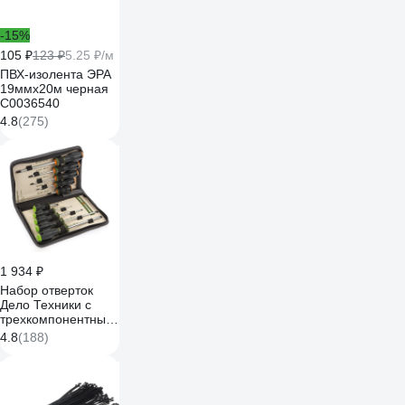
-15%
105 ₽
123 ₽
5.25 ₽/м
ПВХ-изолента ЭРА
19ммх20м черная
C0036540
4.8
(275)
1 934 ₽
Набор отверток
Дело Техники c
трехкомпонентными
рукоятками PH, SL;
4.8
(188)
10шт. 728100