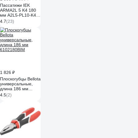
Пассатижи IEK
ARMA2L 5 K4 180
мм A2L5-PL10-K4-
180
4.7
(23)
1 826 ₽
Плоскогубцы Bellota
универсальные,
длина 186 мм
6102180BIM
4.5
(2)