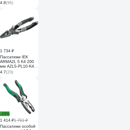
4.8
(95)
1 734 ₽
Пассатижи IEK
ARMA2L 5 K4 200
мм A2L5-PL10-K4-
200
4.7
(23)
-20%
1 414 ₽
1 761 ₽
Пассатижи особой