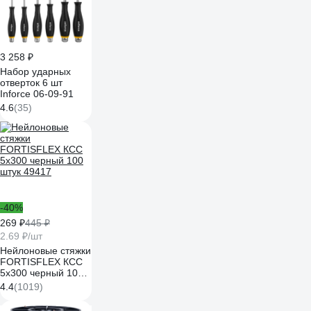
3 258 ₽
Набор ударных
отверток 6 шт
Inforce 06-09-91
4.6
(35)
-40%
269 ₽
445 ₽
2.69 ₽/шт
Нейлоновые стяжки
FORTISFLEX КСС
5х300 черный 100
штук 49417
4.4
(1019)