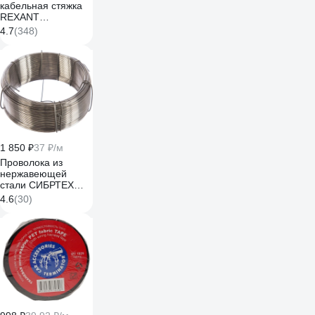
кабельная стяжка
REXANT
300x4,8мм, черная
4.7
(348)
100 шт/уп 07-1303
1 850 ₽
37 ₽/м
Проволока из
нержавеющей
стали СИБРТЕХ
1,2мм длина 50м
4.6
(30)
47763