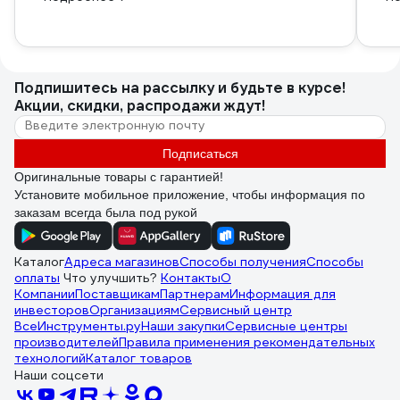
Подпишитесь
на рассылку
и будьте в курсе!
Акции, скидки, распродажи ждут!
Подписаться
Оригинальные товары с гарантией!
Установите мобильное приложение, чтобы информация по
заказам всегда была под рукой
Каталог
Адреса магазинов
Способы получения
Способы
оплаты
Что улучшить?
Контакты
О
Компании
Поставщикам
Партнерам
Информация для
инвесторов
Организациям
Сервисный центр
ВсеИнструменты.ру
Наши закупки
Сервисные центры
производителей
Правила применения рекомендательных
технологий
Каталог товаров
Наши соцсети