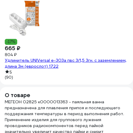
9
39
Тк
1
(8
-17%
665 ₽
804 ₽
Удлинитель UNIVersal е-303а пвс 3/1,5 3гн. с заземлением,
длина 3м (еврослот) 1722
5
(90)
О товаре
МЕГЕОН 02825 к0000013363 - паяльная ванна
предназначена для плавления припоя и последующего
поддержания температуры в период выполнения работ.
Применение изделия для группового лужения
проводников радиокомпонентов перед пайкой
значительно увеличит качество пайки и снизит