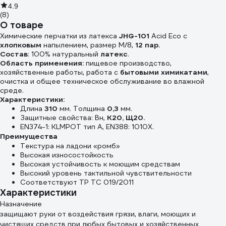
4.9
(8)
О товаре
Химические перчатки из латекса
JHG-101
Acid Eco с
хлопковым
напылением, размер М/8,
12 пар.
Состав
: 100% натуральный
латекс
.
Область применения:
пищевое производство,
хозяйственные работы, работа с
бытовыми химикатами
,
очистка и общее техническое обслуживание во влажной
среде.
Характеристики:
Длина
310
мм. Толщина
0,3
мм.
Защитные свойства: Вн,
К20, Щ20.
EN374-1: KLMPOT тип А, EN388: 1010X.
Преимущества
Текстура на ладони «ромб»
Высокая износостойкость
Высокая устойчивость к моющим средствам
Высокий уровень тактильной чувствительности
Соответствуют ТР ТС 019/2011
Характеристики
Назначение
защищают руки от воздействия грязи, влаги, моющих и
чистящих средств при любых бытовых и хозяйственных