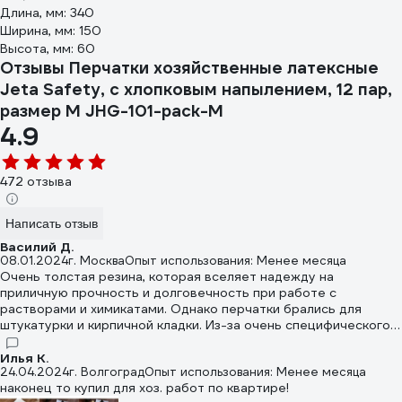
Длина, мм: 340
Ширина, мм: 150
Высота, мм: 60
Отзывы Перчатки хозяйственные латексные
Jeta Safety, с хлопковым напылением, 12 пар,
размер M JHG-101-pack-M
4.9
472 отзыва
Написать отзыв
Василий Д.
08.01.2024
г. Москва
Опыт использования: Менее месяца
Очень толстая резина, которая вселяет надежду на
приличную прочность и долговечность при работе с
растворами и химикатами. Однако перчатки брались для
штукатурки и кирпичной кладки. Из-за очень специфического
соответствия реального размера его обозначению, оказались
сильно велики и работать оказалось почти невозможно, т.к.
Илья К.
24.04.2024
г. Волгоград
Опыт использования: Менее месяца
неудобно. Поэтому надо выбирать размер поменьше, чтобы
наконец то купил для хоз. работ по квартире!
лучше облегали пальцы рук.