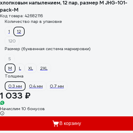
хлопковым напылением, 12 пар, размер M JHG-101-
pack-M
Код товара: 42682116
Количество пар в упаковке
1
12
120
Размер (буквенная система маркировки)
S
M
L
XL
2XL
Толщина
0.3 мм
0.4 мм
0.7 мм
1 033 ₽
Начислим 10 бонусов
В корзину