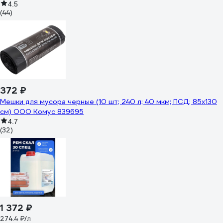
4.5
(44)
372 ₽
Мешки для мусора черные (10 шт; 240 л; 40 мкм; ПСД; 85x130
см) ООО Комус 839695
4.7
(32)
1 372 ₽
274.4 ₽/л