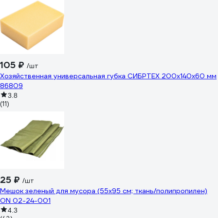
105 ₽
/шт
Хозяйственная универсальная губка СИБРТЕХ 200х140х60 мм
86809
3.8
(11)
25 ₽
/шт
Мешок зеленый для мусора (55x95 см; ткань/полипропилен)
ON 02-24-001
4.3