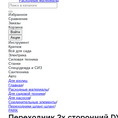
Расходные материалы
Избранное
Сравнение
Заказы
Корзина
Войти
Акции
Инструмент
Крепеж
Всё для сада
Электрика
Силовая техника
Станки
Спецодежда и СИЗ
Сантехника
Авто
Для юрлиц
Главная
/
Расходные материалы
/
Для садовой техники
/
Для насосов
/
Соединительные элементы
/
Переходники шланг-шланг
/
PARK
Переходник 2х сторонний D