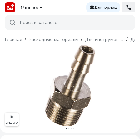
Москва
Для юрлиц
Поиск в каталоге
Главная
/
Расходные материалы
/
Для инструмента
/
Для
видео