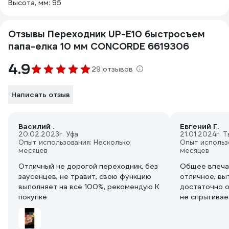
Высота, мм: 95
Отзывы Переходник UP-E10 быстросъем
папа-елка 10 мм CONCORDE 6619306
4.9
29 отзывов
Написать отзыв
Василий .
Евгений Г.
20.02.2023
г. Уфа
21.01.2024
г. 
Опыт использования: Несколько
Опыт использ
месяцев
месяцев
Отличный не дорогой переходник, без
Общее впеча
заусенцев, не травит, свою функцию
отличное, вы
выполняет на все 100%, рекомендую К
достаточно о
покупке
не спрыгивае