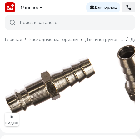
Москва
Для юрлиц
Поиск в каталоге
Главная
/
Расходные материалы
/
Для инструмента
/
Для
видео