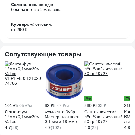
Самовывоз:
сегодня,
бесплатно
, из 1 магазина
Курьером:
сегодня,
от 290 ₽
Сопутствующие товары
-8%
-7%
101 ₽
5.05 ₽/м
82 ₽
5.47 ₽/м
280 ₽
303 ₽
210 ₽
Лента-фум
Фумлента Зубр
Сантехнический
Комп
12ммх0,1ммх20м
Мастер плотность
лён Sanfix чесаный
ВМПА
Valtec
0.1 мм х 19 мм х 15
50 гр 40727
льно
VT.PTFE.0.121020
м 12373-19-025
70г т
4.7
(39)
4.9
(102)
4.9
(22)
4.9
(5
74786
8109