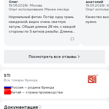
Олег
анатолий
19.06.2026
г. Москва
19.05.2026
г. 
Опыт использования: Менее месяца
Опыт использ
Нормальный фитин. Потёр одну грань
Качество выс
наждачкой, видно очень светлую
нужно.
латунь. Общая длинна 28 мм, с каждой
стороны по 5 витков резьбы. Длинна
резьбы с каждой стороны 1,1 см + 1.1
см, ширина гайки гайки 6 мм.
Отверстия внутри 20,7 и 15,3 мм.
никель ровный, толщина стенки
фитинга, там где будет резинка
Посмотреть все отзывы
илифторопластовая прокладка 1,8-2
мм.
STI
Все товары бренда
Россия — родина бренда
Китай — страна производства
Документация