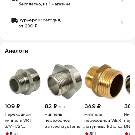
бесплатно
, из 1 магазина
Курьером:
сегодня,
от 290 ₽
Аналоги
109 ₽
82 ₽
349 ₽
385
/шт
Переходной
Ниппель
Ниппель
Нипп
ниппель VRT
переходной
переходной ViEiR
пере
3/4"-1/2",
SantechSystems
латунный, 1/2 ш x
DN15
наружная/
латунь, Ду20x15
11/2 ш (две
3/4"
5
(8)
5
(1)
5
(1