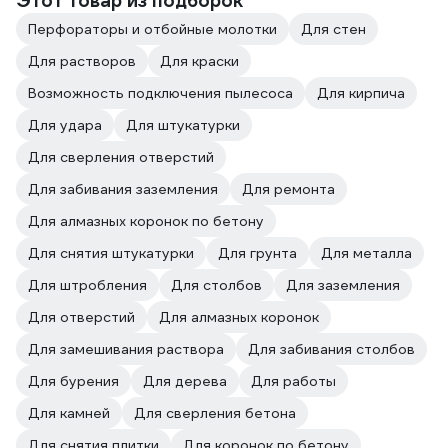
Этот товар из подборок
Перфораторы и отбойные молотки
Для стен
Для растворов
Для краски
Возможность подключения пылесоса
Для кирпича
Для удара
Для штукатурки
Для сверления отверстий
Для забивания заземления
Для ремонта
Для алмазных коронок по бетону
Для снятия штукатурки
Для грунта
Для металла
Для штробления
Для столбов
Для заземления
Для отверстий
Для алмазных коронок
Для замешивания раствора
Для забивания столбов
Для бурения
Для дерева
Для работы
Для камней
Для сверления бетона
Для снятия плитки
Для коронок по бетону