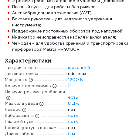
2 режима работы: сверление с ударом и долбление;
Плавный пуск - для работы без рывков;
Антивибрационная технология (AVT);
Боковая рукоятка - для надежного удержания
инструмента;
Поддержание постоянных оборотов под нагрузкой;
Индикатор неисправности кабеля и включателя;
Чемодан - для удобства хранения и транспортировки
перфоратора Makita HR4013CV.
Характеристики
Тип двигателя
щеточный
Тип хвостовика
sds-max
Мощность
1200 Вт
Количество режимов
2
Наличие режима долбления
есть
Max сила удара
8 Дж
Реверс
нет
Виброзащита
есть
Плавный пуск
есть
Легкий доступ к щеткам
нет
Длина кабеля
5 м