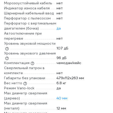
Морозоустойчивый кабель
нет
Индикатор износа кабеля
нет
Шарнирный кабельный ввод
нет
Перфоратор с пылесосом
нет
Перфоратор с вертикальным
двигателем (бочка)
да
Автоотключение при
перегреве
нет
Уровень звуковой мощности
107 дБ
Уровень звукового давления
96 дБ
Комплектация
чемодан/кейс
Сверлильный патрон в
комплекте
нет
Габариты без упаковки
479х112х263 мм
Вес нетто
6.8 кг
Режим Vario-lock
да
Мах диаметр сверления
(дерево)
40 мм
Max диаметр сверления
(металл)
12 мм