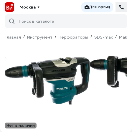
Москва
Для юрлиц
Поиск в каталоге
Главная
/
Инструмент
/
Перфораторы
/
SDS-max
/
Makit
Нет в наличии