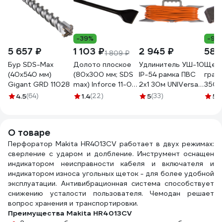
-39%
-9%
5 657 ₽
1 103 ₽
2 945 ₽
580
1 809 ₽
Бур SDS-Max
Долото плоское
Удлинитель УШ-10
Щет
(40x540 мм)
(80х300 мм; SDS
IP-54 рамка ПВС
граф
Gigant GRD 11028
max) Inforce 11-01-
2x1 30м UNIVersal
350 
333
9632793
1941
4.5
(64)
1.4
(22)
5
(33)
5
(
О товаре
Перфоратор Makita HR4013CV работает в двух режимах:
сверление с ударом и долбление. Инструмент оснащен
индикатором неисправности кабеля и включателя и
индикатором износа угольных щеток - для более удобной
эксплуатации. Антивибрационная система способствует
снижению усталости пользователя. Чемодан решает
вопрос хранения и транспортировки.
Преимущества Makita HR4013CV