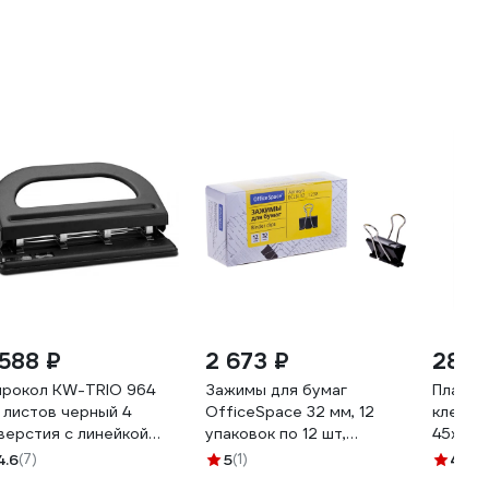
 588 ₽
2 673 ₽
28 ₽
рокол KW-TRIO 964
Зажимы для бумаг
Пласти
 листов черный 4
OfficeSpace 32 мм, 12
клейки
верстия с линейкой
упаковок по 12 шт,
45х12 м
1670
черные, картонная
листов
4.6
(7)
5
(1)
4.9
(1
коробка BCLBL32_1238
основа