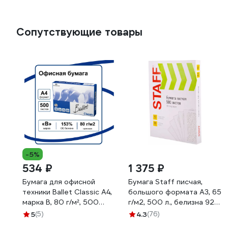
Сопутствующие товары
-5%
534 ₽
1 375 ₽
Бумага для офисной
Бумага Staff писчая,
техники Ballet Classic А4,
большого формата А3, 65
марка B, 80 г/м², 500
г/м2, 500 л., белизна 92
листов 20588
(ISO) 114213
5
(5)
4.3
(76)
BALCL080X5A5