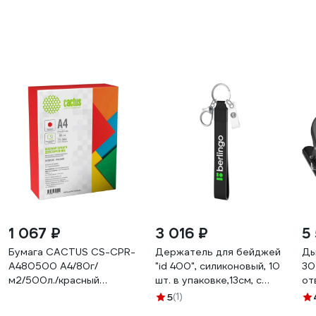
1 067 ₽
3 016 ₽
5
Бумага CACTUS CS-CPR-
Держатель для бейджей
Ды
A480500 A4/80г/
"id 400", силиконовый, 10
30
м2/500л./красный
шт. в упаковке,13см, с
от
интенсив 2076444
карабином и клипом,
81
5
(1)
черный Berlingo