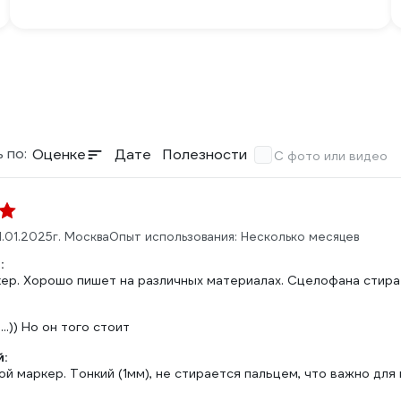
 по:
Оценке
Дате
Полезности
С фото или видео
1.01.2025
г. Москва
Опыт использования: Несколько месяцев
:
ер. Хорошо пишет на различных материалах. Сцелофана стира
..)) Но он того стоит
:
й маркер. Тонкий (1мм), не стирается пальцем, что важно для