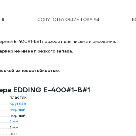
PDk_01016
Ы
8
СОПУТСТВУЮЩИЕ ТОВАРЫ
В
черный E-400#1-B#1 подходит для письма и рисования.
аркер не имеет резкого запаха.
ысокой износостойкостью.
кера EDDING E-400#1-B#1
пластик
круглая
черный
черный
1 мм
1 мм
нет