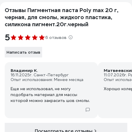
Отзывы Пигментная паста Poly max 20 г,
черная, для смолы, жидкого пластика,
силикона пигмент.20г.черный
5
6 отзывов
Написать отзыв
Владимир К.
Матвеевски
16.11.2025
г. Санкт-Петербург
11.07.2026
г. 
Опыт использования: Менее месяца
Опыт использ
Еще не использовал, не могу
Хорошо колер
подобрать материал для массы
которой можно закрасить шов смолы.
Посмотреть все отзывы