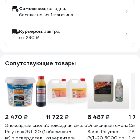
Самовывоз:
сегодня,
бесплатно
, из 1 магазина
Курьером:
завтра,
от 290 ₽
Сопутствующие товары
2 470 ₽
11 722 ₽
6 487 ₽
1 7
Эпоксидная смола
Эпоксидная смола
Эпоксидная смола
Смол
Poly max ЭД-20 (1
объемная +
Saros Polymer
РАД
кг) + отвердитель
отвердитель
ЭД-20 5000 г +
1 кг