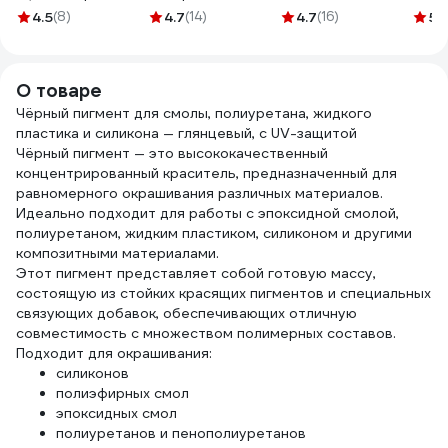
ЭТАЛ-45 500 г
ArtEpoxy 5 кг
тэта 500 г
ПЭПА 
4.5
(8)
4.7
(14)
4.7
(16)
5
(
1+этал
Crystal ВИ-21617
001012
ZLK0
О товаре
Чёрный пигмент для смолы, полиуретана, жидкого
пластика и силикона — глянцевый, с UV-защитой
Чёрный пигмент — это высококачественный
концентрированный краситель, предназначенный для
равномерного окрашивания различных материалов.
Идеально подходит для работы с эпоксидной смолой,
полиуретаном, жидким пластиком, силиконом и другими
композитными материалами.
Этот пигмент представляет собой готовую массу,
состоящую из стойких красящих пигментов и специальных
связующих добавок, обеспечивающих отличную
совместимость с множеством полимерных составов.
Подходит для окрашивания:
силиконов
полиэфирных смол
эпоксидных смол
полиуретанов и пенополиуретанов