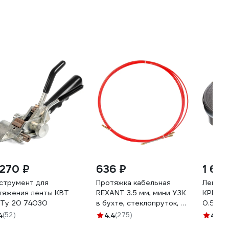
 270 ₽
636 ₽
1 66
струмент для
Протяжка кабельная
Лента у
тяжения ленты КВТ
REXANT 3.5 мм, мини УЗК
КРЕПК
Ту 20 74030
в бухте, стеклопруток, 5м
0.5x20
красная 47-1005
4
(52)
4.4
(275)
4.8
(11