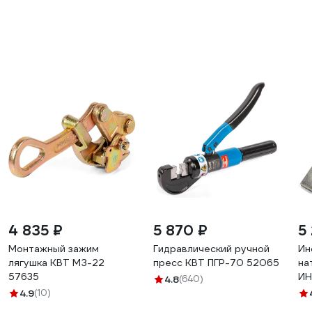
4 835 ₽
5 870 ₽
5
Монтажный зажим
Гидравлический ручной
Ин
лягушка КВТ МЗ-22
пресс КВТ ПГР-70 52065
на
57635
ИН
4.8
(640)
4.9
(10)