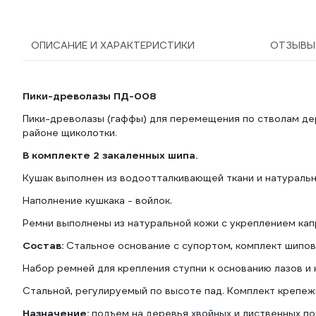
крепления РП-04
КАС-061
ОПИСАНИЕ И ХАРАКТЕРИСТИКИ
ОТЗЫВ
Пики-древолазы ПД-008
Пики-древолазы (гаффы) для перемещения по стволам дер
районе щиколотки.
В комплекте 2 закаленных шипа.
Кушак выполнен из водоотталкивающей ткани и натуральн
Наполнение кушкака - войлок.
Ремни выполнены из натуральной кожи с укреплением кап
Состав:
Стальное основание с супортом, комплект шипов.
Набор ремней для крепления ступни к основанию лазов и 
Стальной, регулируемый по высоте пад. Комплект крепежн
Назначение:
подъем на деревья хвойных и лиственных по