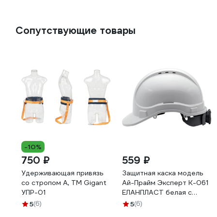
Сопутствующие товары
-10%
750 ₽
559 ₽
Удерживающая привязь
Защитная каска модель
со стропом А, ТМ Gigant
Ай-Прайм Эксперт К-061
УПР-01
ЕЛАНПЛАСТ белая с
ремнем подбородочным
5
(6)
5
(6)
с четырьмя точками