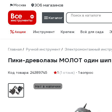
306 магазинов
Москва
Каталог
Акции
Инструмент
Крепеж
Всё для сада
Э
Главная
Ручной инструмент
Электромонтажный инстр
/
/
Пики-древолазы МОЛОТ один шип
Код товара:
24389745
1
(1 отзыв)
1 вопрос
Нет в наличии