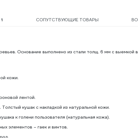
Ы
1
СОПУТСТВУЮЩИЕ ТОВАРЫ
В
евьев. Основание выполнено из стали толщ. 6 мм с выемкой в
ой кожи.
роновой лентой.
 Толстый кушак с накладкой из натуральной кожи.
кушака к голени пользователя (натуральная кожа).
ых элементов – гаек и винтов.
род.