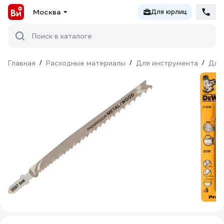
Москва
Для юрлиц
Поиск в каталоге
Главная
/
Расходные материалы
/
Для инструмента
/
Для