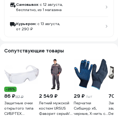
Самовывоз:
c 12 августа,
бесплатно
, из 1 магазина
Курьером:
c 13 августа,
от 290 ₽
Сопутствующие товары
-26%
86 ₽
2 549 ₽
29 ₽
705
/шт
117 ₽
Защитные очки
Летний мужской
Перчатки
Закр
открытого типа
костюм URSUS
Сибшнур хб,
защи
СИБРТЕХ
Фаворит серый/
черные, Х-нить с
Delta