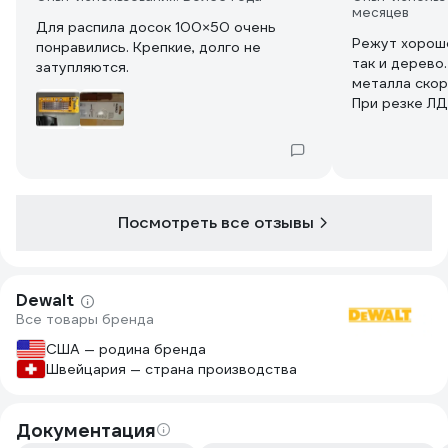
месяцев
Для распила досок 100×50 очень
Режут хорошо
понравились. Крепкие, долго не
так и дерево.
затупляются.
металла скор
При резке ЛД
следует учит
У меня ещё н
режут, по-пр
Посмотреть все отзывы
Dewalt
Все товары бренда
США — родина бренда
Швейцария — страна производства
Документация