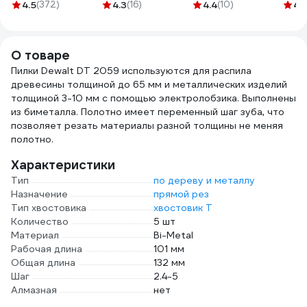
прозрачные,
светло-серый
ПВХ 70073
GAL
4.5
(372)
4.3
(16)
4.4
(10)
4.
ударопрочный
КОС105-308; 52-
проз
поликарбонат,
54, 170-176
GALE
боковая и верхняя
О товаре
защита 89155
Пилки Dewalt DT 2059 используются для распила
древесины толщиной до 65 мм и металлических изделий
толщиной 3-10 мм с помощью электролобзика. Выполнены
из биметалла. Полотно имеет переменный шаг зуба, что
позволяет резать материалы разной толщины не меняя
полотно.
Характеристики
Тип
по дереву и металлу
Назначение
прямой рез
Тип хвостовика
хвостовик Т
Количество
5 шт
Материал
Bi-Metal
Рабочая длина
101 мм
Общая длина
132 мм
Шаг
2.4-5
Алмазная
нет