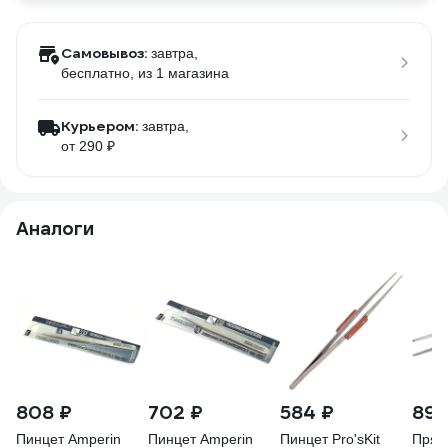
Самовывоз:
завтра,
бесплатно
, из 1 магазина
Курьером:
завтра,
от 290 ₽
Аналоги
808 ₽
702 ₽
584 ₽
89 
Пинцет Amperin
Пинцет Amperin
Пинцет Pro'sKit
Прям