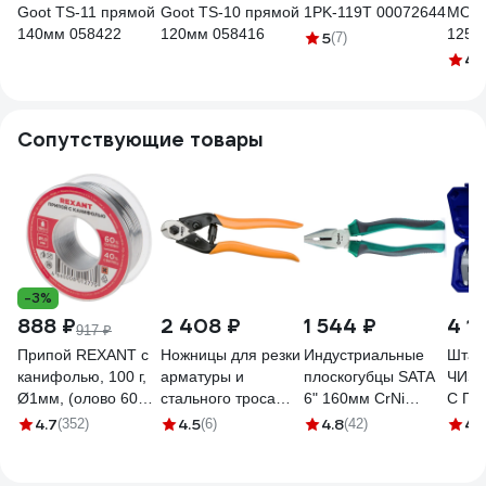
Goot TS-11 прямой
Goot TS-10 прямой
1PK-119T 00072644
MOS 
140мм 058422
120мм 058416
125 
5
(7)
4.
Сопутствующие товары
-3%
888 ₽
2 408 ₽
1 544 ₽
4 11
917 ₽
Припой REXANT с
Ножницы для резки
Индустриальные
Штан
канифолью, 100 г,
арматуры и
плоскогубцы SATA
ЧИЗ 
Ø1мм, (олово 60%,
стального троса
6" 160мм CrNi
С П
свинец 40%) 09-
NEO Tools 190 мм
+30% прочности.
(ГРС
4.7
4.5
4.8
4.
(352)
(6)
(42)
3203
01-512
Эталон для
0116
тяжёлых
производств.