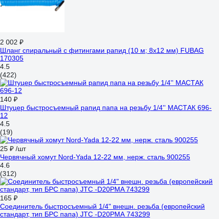
2 002 ₽
Шланг спиральный с фитингами рапид (10 м; 8x12 мм) FUBAG
170305
4.5
(422)
140 ₽
Штуцер быстросъемный рапид папа на резьбу 1/4'' МАСТАК 696-
12
4.5
(19)
25 ₽
/шт
Червячный хомут Nord-Yada 12-22 мм, нерж. сталь 900255
4.6
(312)
165 ₽
Соединитель быстросъемный 1/4" внешн. резьба (европейский
стандарт, тип БРС папа) JTC -D20PMA 743299