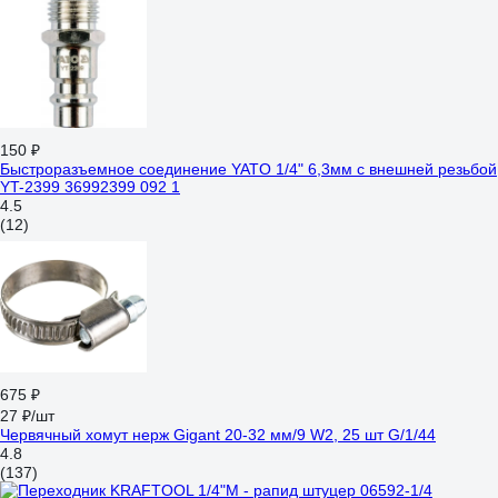
150 ₽
Быстроразъемное соединение YATO 1/4" 6,3мм с внешней резьбой
YT-2399 36992399 092 1
4.5
(12)
675 ₽
27 ₽/шт
Червячный хомут нерж Gigant 20-32 мм/9 W2, 25 шт G/1/44
4.8
(137)