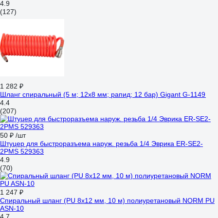
4.9
(127)
1 282 ₽
Шланг спиральный (5 м; 12х8 мм; рапид; 12 бар) Gigant G-1149
4.4
(207)
50 ₽
/шт
Штуцер для быстроразъема наруж. резьба 1/4 Эврика ER-SE2-
2PMS 529363
4.9
(70)
1 247 ₽
Спиральный шланг (PU 8x12 мм, 10 м) полиуретановый NORM PU
ASN-10
4.7