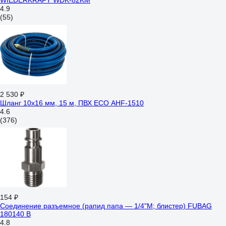
WIEDERKRAFT WDK-82KM
4.9
(55)
2 530 ₽
Шланг 10х16 мм, 15 м, ПВХ ECO AHF-1510
4.6
(376)
154 ₽
Соединение разъемное (рапид папа — 1/4"M; блистер) FUBAG
180140 B
4.8