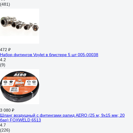
(481)
472 ₽
Набор фитингов Voylet в блистере 5 шт 005-00038
4.2
(9)
3 080 ₽
Шланг воздушный с фитингами рапид AERO (25 м; 9x15 мм; 20
бар) FOXWELD 6513
4.7
(226)