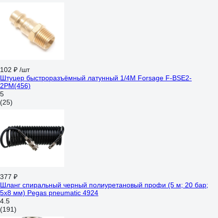
102 ₽
/шт
Штуцер быстроразъёмный латунный 1/4М Forsage F-BSE2-
2PM(456)
5
(25)
377 ₽
Шланг спиральный черный полиуретановый профи (5 м; 20 бар;
5х8 мм) Pegas pneumatic 4924
4.5
(191)