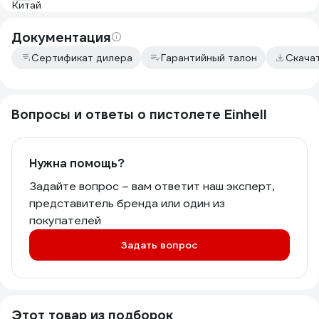
любитель чис
мастерской 
универсальн
Документация
продувки, то
Сертификат дилера
Гарантийный талон
Einhell с 50
Скача
– это то, что
простой, мощ
удобный. С н
Вопросы и ответы о пистолете Einhell
быть каторго
удовольствие
дождусь, ког
чтобы потом 
Нужна помощь?
пожалеете! Э
Задайте вопрос – вам ответит наш эксперт,
только с реа
представитель бренда или один из
покупателей
Задать вопрос
Этот товар из подборок