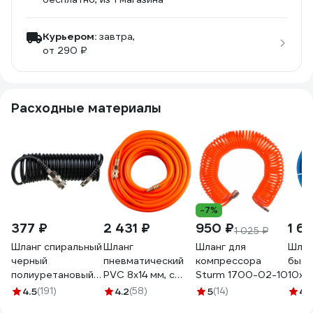
Курьером:
завтра,
от 290 ₽
Расходные материалы
-7%
377 ₽
2 431 ₽
950 ₽
1 6
1 025 ₽
Шланг спиральный
Шланг
Шланг для
Шлан
черный
пневматический
компрессора
быст
полиуретановый
PVC 8x14 мм, с
Sturm 1700-02-10
10х16
профи (5 м; 20
быстросъемными
ECO 
4.5
(191)
4.2
(58)
5
(14)
4.
бар; 5х8 мм)
фитингами, 20 м