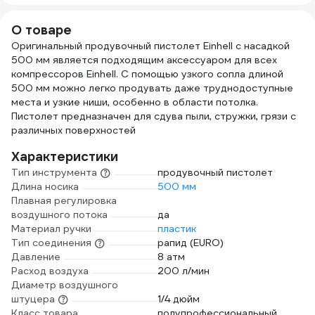
Pegas pneumatic
AV Steel AV-
4924
700220
О товаре
Оригинальный продувочный пистолет Einhell с насадкой
500 мм является подходящим аксессуаром для всех
компрессоров Einhell. С помощью узкого сопла длиной
500 мм можно легко продувать даже труднодоступные
места и узкие ниши, особенно в области потолка.
Пистолет предназначен для сдува пыли, стружки, грязи с
различных поверхностей
Характеристики
Тип инструмента
продувочный пистолет
Длина носика
500 мм
Плавная регулировка
воздушного потока
да
Материал ручки
пластик
Тип соединения
рапид (EURO)
Давление
8 атм
Расход воздуха
200 л/мин
Диаметр воздушного
штуцера
1/4 дюйм
Класс товара
полупрофессиональный