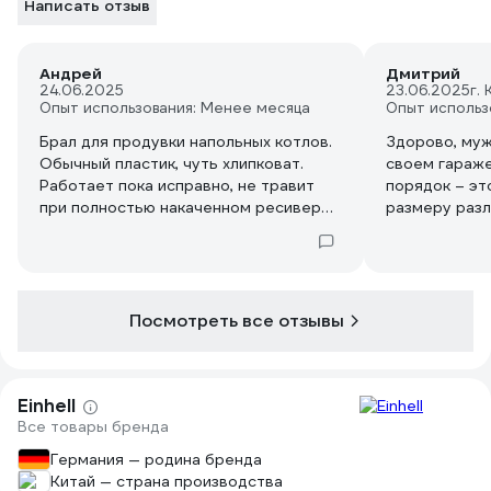
Написать отзыв
Андрей
Дмитрий
24.06.2025
23.06.2025
г.
Опыт использования: Менее месяца
Опыт использ
Брал для продувки напольных котлов.
Здорово, мужи
Обычный пластик, чуть хлипковат.
своем гараже
Работает пока исправно, не травит
порядок – эт
при полностью накаченном ресивере
размеру разл
компрессора
и стружку вы
Кисточкой м
включаешь, а
приглянулся 
пистолет Einh
Посмотреть все отзывы
полметра аж!
пробу. И что
просто чудо,
Einhell
мой гараж си
Все товары бренда
Ну, почти.
Германия — родина бренда
В общем, муж
Китай — страна производства